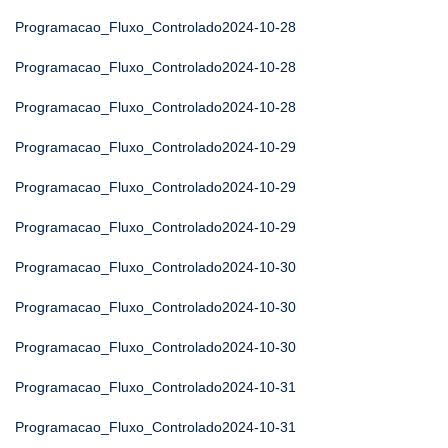
Programacao_Fluxo_Controlado2024-10-28
Programacao_Fluxo_Controlado2024-10-28
Programacao_Fluxo_Controlado2024-10-28
Programacao_Fluxo_Controlado2024-10-29
Programacao_Fluxo_Controlado2024-10-29
Programacao_Fluxo_Controlado2024-10-29
Programacao_Fluxo_Controlado2024-10-30
Programacao_Fluxo_Controlado2024-10-30
Programacao_Fluxo_Controlado2024-10-30
Programacao_Fluxo_Controlado2024-10-31
Programacao_Fluxo_Controlado2024-10-31