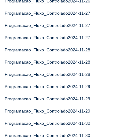
Programacao_Fluxo_Controlado2024-11-26
Programacao_Fluxo_Controlado2024-11-27
Programacao_Fluxo_Controlado2024-11-27
Programacao_Fluxo_Controlado2024-11-27
Programacao_Fluxo_Controlado2024-11-28
Programacao_Fluxo_Controlado2024-11-28
Programacao_Fluxo_Controlado2024-11-28
Programacao_Fluxo_Controlado2024-11-29
Programacao_Fluxo_Controlado2024-11-29
Programacao_Fluxo_Controlado2024-11-29
Programacao_Fluxo_Controlado2024-11-30
Programacao_Fluxo_Controlado2024-11-30