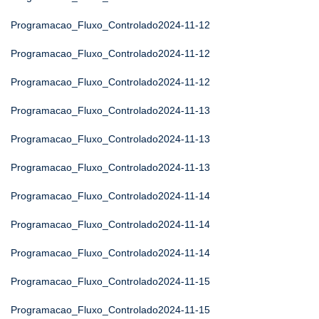
Programacao_Fluxo_Controlado2024-11-12
Programacao_Fluxo_Controlado2024-11-12
Programacao_Fluxo_Controlado2024-11-12
Programacao_Fluxo_Controlado2024-11-13
Programacao_Fluxo_Controlado2024-11-13
Programacao_Fluxo_Controlado2024-11-13
Programacao_Fluxo_Controlado2024-11-14
Programacao_Fluxo_Controlado2024-11-14
Programacao_Fluxo_Controlado2024-11-14
Programacao_Fluxo_Controlado2024-11-15
Programacao_Fluxo_Controlado2024-11-15