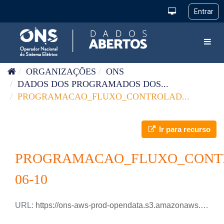
Pular para o conteúdo
Toggl
ORGANIZAÇÕES
ONS
DADOS DOS PROGRAMADOS DOS...
PROGRAMACAO_FLUXO_CONTROLAD...
Ir para recurso
PROGRAMACAO_FLUXO_CONTR
06-10
URL:
https://ons-aws-prod-opendata.s3.amazonaws.com/dataset/programacao_fluxo_controlado/PROGRAMACAO_FLUXO_CONTROLADO_2026_06_10.csv