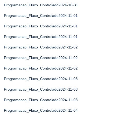
Programacao_Fluxo_Controlado2024-10-31
Programacao_Fluxo_Controlado2024-11-01
Programacao_Fluxo_Controlado2024-11-01
Programacao_Fluxo_Controlado2024-11-01
Programacao_Fluxo_Controlado2024-11-02
Programacao_Fluxo_Controlado2024-11-02
Programacao_Fluxo_Controlado2024-11-02
Programacao_Fluxo_Controlado2024-11-03
Programacao_Fluxo_Controlado2024-11-03
Programacao_Fluxo_Controlado2024-11-03
Programacao_Fluxo_Controlado2024-11-04