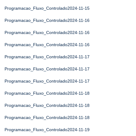
Programacao_Fluxo_Controlado2024-11-15
Programacao_Fluxo_Controlado2024-11-16
Programacao_Fluxo_Controlado2024-11-16
Programacao_Fluxo_Controlado2024-11-16
Programacao_Fluxo_Controlado2024-11-17
Programacao_Fluxo_Controlado2024-11-17
Programacao_Fluxo_Controlado2024-11-17
Programacao_Fluxo_Controlado2024-11-18
Programacao_Fluxo_Controlado2024-11-18
Programacao_Fluxo_Controlado2024-11-18
Programacao_Fluxo_Controlado2024-11-19