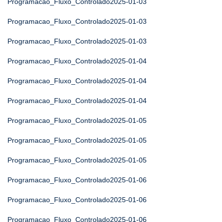
Programacao_Fluxo_Controlado2025-01-03
Programacao_Fluxo_Controlado2025-01-03
Programacao_Fluxo_Controlado2025-01-03
Programacao_Fluxo_Controlado2025-01-04
Programacao_Fluxo_Controlado2025-01-04
Programacao_Fluxo_Controlado2025-01-04
Programacao_Fluxo_Controlado2025-01-05
Programacao_Fluxo_Controlado2025-01-05
Programacao_Fluxo_Controlado2025-01-05
Programacao_Fluxo_Controlado2025-01-06
Programacao_Fluxo_Controlado2025-01-06
Programacao_Fluxo_Controlado2025-01-06