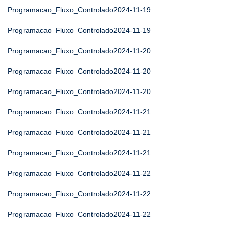
Programacao_Fluxo_Controlado2024-11-19
Programacao_Fluxo_Controlado2024-11-19
Programacao_Fluxo_Controlado2024-11-20
Programacao_Fluxo_Controlado2024-11-20
Programacao_Fluxo_Controlado2024-11-20
Programacao_Fluxo_Controlado2024-11-21
Programacao_Fluxo_Controlado2024-11-21
Programacao_Fluxo_Controlado2024-11-21
Programacao_Fluxo_Controlado2024-11-22
Programacao_Fluxo_Controlado2024-11-22
Programacao_Fluxo_Controlado2024-11-22