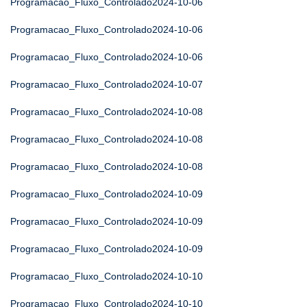
Programacao_Fluxo_Controlado2024-10-06
Programacao_Fluxo_Controlado2024-10-06
Programacao_Fluxo_Controlado2024-10-06
Programacao_Fluxo_Controlado2024-10-07
Programacao_Fluxo_Controlado2024-10-08
Programacao_Fluxo_Controlado2024-10-08
Programacao_Fluxo_Controlado2024-10-08
Programacao_Fluxo_Controlado2024-10-09
Programacao_Fluxo_Controlado2024-10-09
Programacao_Fluxo_Controlado2024-10-09
Programacao_Fluxo_Controlado2024-10-10
Programacao_Fluxo_Controlado2024-10-10