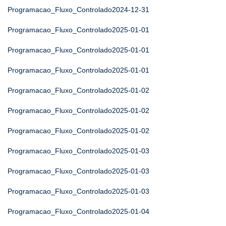
Programacao_Fluxo_Controlado2024-12-31
Programacao_Fluxo_Controlado2025-01-01
Programacao_Fluxo_Controlado2025-01-01
Programacao_Fluxo_Controlado2025-01-01
Programacao_Fluxo_Controlado2025-01-02
Programacao_Fluxo_Controlado2025-01-02
Programacao_Fluxo_Controlado2025-01-02
Programacao_Fluxo_Controlado2025-01-03
Programacao_Fluxo_Controlado2025-01-03
Programacao_Fluxo_Controlado2025-01-03
Programacao_Fluxo_Controlado2025-01-04