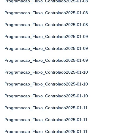
Programacao_Fluxo_Controlado2025-01-08
Programacao_Fluxo_Controlado2025-01-08
Programacao_Fluxo_Controlado2025-01-08
Programacao_Fluxo_Controlado2025-01-09
Programacao_Fluxo_Controlado2025-01-09
Programacao_Fluxo_Controlado2025-01-09
Programacao_Fluxo_Controlado2025-01-10
Programacao_Fluxo_Controlado2025-01-10
Programacao_Fluxo_Controlado2025-01-10
Programacao_Fluxo_Controlado2025-01-11
Programacao_Fluxo_Controlado2025-01-11
Programacao_Fluxo_Controlado2025-01-11