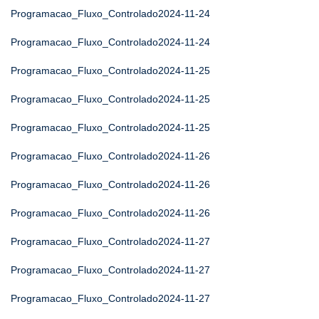
Programacao_Fluxo_Controlado2024-11-24
Programacao_Fluxo_Controlado2024-11-24
Programacao_Fluxo_Controlado2024-11-25
Programacao_Fluxo_Controlado2024-11-25
Programacao_Fluxo_Controlado2024-11-25
Programacao_Fluxo_Controlado2024-11-26
Programacao_Fluxo_Controlado2024-11-26
Programacao_Fluxo_Controlado2024-11-26
Programacao_Fluxo_Controlado2024-11-27
Programacao_Fluxo_Controlado2024-11-27
Programacao_Fluxo_Controlado2024-11-27