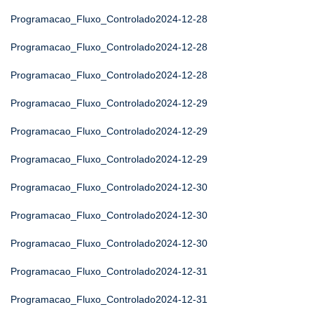
Programacao_Fluxo_Controlado2024-12-28
Programacao_Fluxo_Controlado2024-12-28
Programacao_Fluxo_Controlado2024-12-28
Programacao_Fluxo_Controlado2024-12-29
Programacao_Fluxo_Controlado2024-12-29
Programacao_Fluxo_Controlado2024-12-29
Programacao_Fluxo_Controlado2024-12-30
Programacao_Fluxo_Controlado2024-12-30
Programacao_Fluxo_Controlado2024-12-30
Programacao_Fluxo_Controlado2024-12-31
Programacao_Fluxo_Controlado2024-12-31