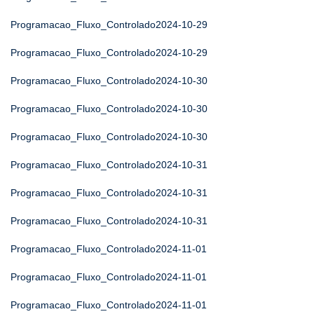
Programacao_Fluxo_Controlado2024-10-29
Programacao_Fluxo_Controlado2024-10-29
Programacao_Fluxo_Controlado2024-10-30
Programacao_Fluxo_Controlado2024-10-30
Programacao_Fluxo_Controlado2024-10-30
Programacao_Fluxo_Controlado2024-10-31
Programacao_Fluxo_Controlado2024-10-31
Programacao_Fluxo_Controlado2024-10-31
Programacao_Fluxo_Controlado2024-11-01
Programacao_Fluxo_Controlado2024-11-01
Programacao_Fluxo_Controlado2024-11-01