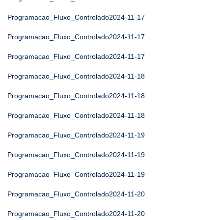
Programacao_Fluxo_Controlado2024-11-17
Programacao_Fluxo_Controlado2024-11-17
Programacao_Fluxo_Controlado2024-11-17
Programacao_Fluxo_Controlado2024-11-18
Programacao_Fluxo_Controlado2024-11-18
Programacao_Fluxo_Controlado2024-11-18
Programacao_Fluxo_Controlado2024-11-19
Programacao_Fluxo_Controlado2024-11-19
Programacao_Fluxo_Controlado2024-11-19
Programacao_Fluxo_Controlado2024-11-20
Programacao_Fluxo_Controlado2024-11-20