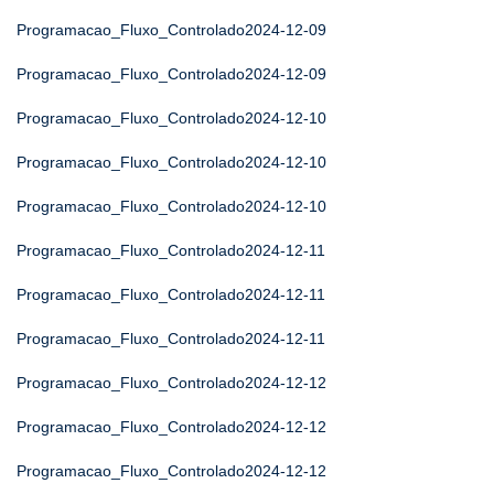
Programacao_Fluxo_Controlado2024-12-09
Programacao_Fluxo_Controlado2024-12-09
Programacao_Fluxo_Controlado2024-12-10
Programacao_Fluxo_Controlado2024-12-10
Programacao_Fluxo_Controlado2024-12-10
Programacao_Fluxo_Controlado2024-12-11
Programacao_Fluxo_Controlado2024-12-11
Programacao_Fluxo_Controlado2024-12-11
Programacao_Fluxo_Controlado2024-12-12
Programacao_Fluxo_Controlado2024-12-12
Programacao_Fluxo_Controlado2024-12-12