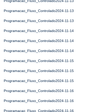
Programacao_Fluxo_Controlado2024-11-13
Programacao_Fluxo_Controlado2024-11-13
Programacao_Fluxo_Controlado2024-11-13
Programacao_Fluxo_Controlado2024-11-14
Programacao_Fluxo_Controlado2024-11-14
Programacao_Fluxo_Controlado2024-11-14
Programacao_Fluxo_Controlado2024-11-15
Programacao_Fluxo_Controlado2024-11-15
Programacao_Fluxo_Controlado2024-11-15
Programacao_Fluxo_Controlado2024-11-16
Programacao_Fluxo_Controlado2024-11-16
Programacao_Fluxo_Controlado2024-11-16