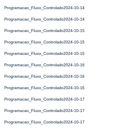
Programacao_Fluxo_Controlado2024-10-14
Programacao_Fluxo_Controlado2024-10-14
Programacao_Fluxo_Controlado2024-10-15
Programacao_Fluxo_Controlado2024-10-15
Programacao_Fluxo_Controlado2024-10-15
Programacao_Fluxo_Controlado2024-10-16
Programacao_Fluxo_Controlado2024-10-16
Programacao_Fluxo_Controlado2024-10-16
Programacao_Fluxo_Controlado2024-10-17
Programacao_Fluxo_Controlado2024-10-17
Programacao_Fluxo_Controlado2024-10-17