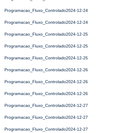
Programacao_Fluxo_Controlado2024-12-24
Programacao_Fluxo_Controlado2024-12-24
Programacao_Fluxo_Controlado2024-12-25
Programacao_Fluxo_Controlado2024-12-25
Programacao_Fluxo_Controlado2024-12-25
Programacao_Fluxo_Controlado2024-12-26
Programacao_Fluxo_Controlado2024-12-26
Programacao_Fluxo_Controlado2024-12-26
Programacao_Fluxo_Controlado2024-12-27
Programacao_Fluxo_Controlado2024-12-27
Programacao_Fluxo_Controlado2024-12-27