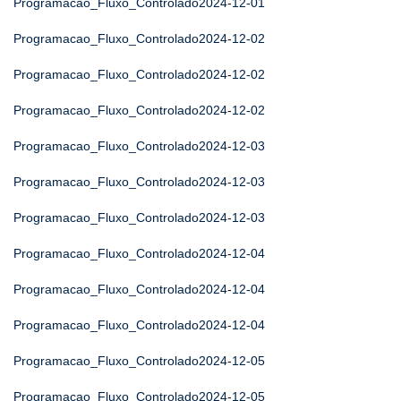
Programacao_Fluxo_Controlado2024-12-01
Programacao_Fluxo_Controlado2024-12-02
Programacao_Fluxo_Controlado2024-12-02
Programacao_Fluxo_Controlado2024-12-02
Programacao_Fluxo_Controlado2024-12-03
Programacao_Fluxo_Controlado2024-12-03
Programacao_Fluxo_Controlado2024-12-03
Programacao_Fluxo_Controlado2024-12-04
Programacao_Fluxo_Controlado2024-12-04
Programacao_Fluxo_Controlado2024-12-04
Programacao_Fluxo_Controlado2024-12-05
Programacao_Fluxo_Controlado2024-12-05