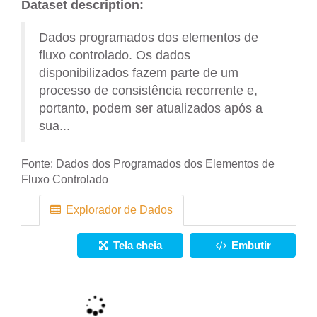
Dataset description:
Dados programados dos elementos de
fluxo controlado. Os dados
disponibilizados fazem parte de um
processo de consistência recorrente e,
portanto, podem ser atualizados após a
sua...
Fonte:
Dados dos Programados dos Elementos de
Fluxo Controlado
Explorador de Dados
Tela cheia
Embutir