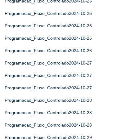
Programacao_Fluxo_Controlado2024-10-25
Programacao_Fluxo_Controlado2024-10-25
Programacao_Fluxo_Controlado2024-10-26
Programacao_Fluxo_Controlado2024-10-26
Programacao_Fluxo_Controlado2024-10-26
Programacao_Fluxo_Controlado2024-10-27
Programacao_Fluxo_Controlado2024-10-27
Programacao_Fluxo_Controlado2024-10-27
Programacao_Fluxo_Controlado2024-10-28
Programacao_Fluxo_Controlado2024-10-28
Programacao_Fluxo_Controlado2024-10-28
Programacao_Fluxo_Controlado2024-10-29