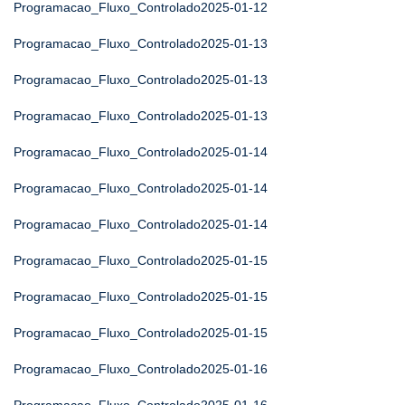
Programacao_Fluxo_Controlado2025-01-12
Programacao_Fluxo_Controlado2025-01-13
Programacao_Fluxo_Controlado2025-01-13
Programacao_Fluxo_Controlado2025-01-13
Programacao_Fluxo_Controlado2025-01-14
Programacao_Fluxo_Controlado2025-01-14
Programacao_Fluxo_Controlado2025-01-14
Programacao_Fluxo_Controlado2025-01-15
Programacao_Fluxo_Controlado2025-01-15
Programacao_Fluxo_Controlado2025-01-15
Programacao_Fluxo_Controlado2025-01-16