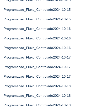
Programacao_Fluxo_Controlado2024-10-15
Programacao_Fluxo_Controlado2024-10-15
Programacao_Fluxo_Controlado2024-10-15
Programacao_Fluxo_Controlado2024-10-16
Programacao_Fluxo_Controlado2024-10-16
Programacao_Fluxo_Controlado2024-10-16
Programacao_Fluxo_Controlado2024-10-17
Programacao_Fluxo_Controlado2024-10-17
Programacao_Fluxo_Controlado2024-10-17
Programacao_Fluxo_Controlado2024-10-18
Programacao_Fluxo_Controlado2024-10-18
Programacao_Fluxo_Controlado2024-10-18