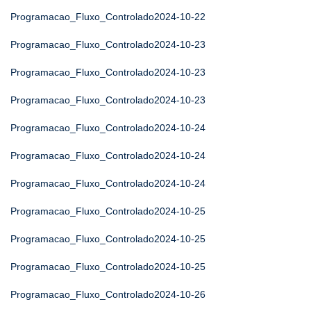
Programacao_Fluxo_Controlado2024-10-22
Programacao_Fluxo_Controlado2024-10-23
Programacao_Fluxo_Controlado2024-10-23
Programacao_Fluxo_Controlado2024-10-23
Programacao_Fluxo_Controlado2024-10-24
Programacao_Fluxo_Controlado2024-10-24
Programacao_Fluxo_Controlado2024-10-24
Programacao_Fluxo_Controlado2024-10-25
Programacao_Fluxo_Controlado2024-10-25
Programacao_Fluxo_Controlado2024-10-25
Programacao_Fluxo_Controlado2024-10-26