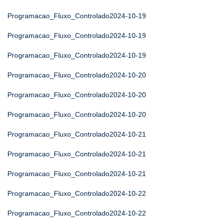
Programacao_Fluxo_Controlado2024-10-19
Programacao_Fluxo_Controlado2024-10-19
Programacao_Fluxo_Controlado2024-10-19
Programacao_Fluxo_Controlado2024-10-20
Programacao_Fluxo_Controlado2024-10-20
Programacao_Fluxo_Controlado2024-10-20
Programacao_Fluxo_Controlado2024-10-21
Programacao_Fluxo_Controlado2024-10-21
Programacao_Fluxo_Controlado2024-10-21
Programacao_Fluxo_Controlado2024-10-22
Programacao_Fluxo_Controlado2024-10-22