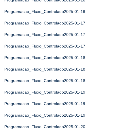
Programacao_Fluxo_Controlado2025-01-16
Programacao_Fluxo_Controlado2025-01-16
Programacao_Fluxo_Controlado2025-01-17
Programacao_Fluxo_Controlado2025-01-17
Programacao_Fluxo_Controlado2025-01-17
Programacao_Fluxo_Controlado2025-01-18
Programacao_Fluxo_Controlado2025-01-18
Programacao_Fluxo_Controlado2025-01-18
Programacao_Fluxo_Controlado2025-01-19
Programacao_Fluxo_Controlado2025-01-19
Programacao_Fluxo_Controlado2025-01-19
Programacao_Fluxo_Controlado2025-01-20