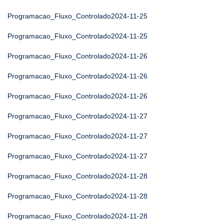
Programacao_Fluxo_Controlado2024-11-25
Programacao_Fluxo_Controlado2024-11-25
Programacao_Fluxo_Controlado2024-11-26
Programacao_Fluxo_Controlado2024-11-26
Programacao_Fluxo_Controlado2024-11-26
Programacao_Fluxo_Controlado2024-11-27
Programacao_Fluxo_Controlado2024-11-27
Programacao_Fluxo_Controlado2024-11-27
Programacao_Fluxo_Controlado2024-11-28
Programacao_Fluxo_Controlado2024-11-28
Programacao_Fluxo_Controlado2024-11-28