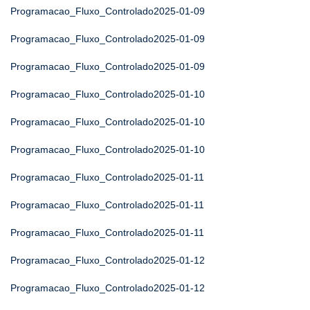
Programacao_Fluxo_Controlado2025-01-09
Programacao_Fluxo_Controlado2025-01-09
Programacao_Fluxo_Controlado2025-01-09
Programacao_Fluxo_Controlado2025-01-10
Programacao_Fluxo_Controlado2025-01-10
Programacao_Fluxo_Controlado2025-01-10
Programacao_Fluxo_Controlado2025-01-11
Programacao_Fluxo_Controlado2025-01-11
Programacao_Fluxo_Controlado2025-01-11
Programacao_Fluxo_Controlado2025-01-12
Programacao_Fluxo_Controlado2025-01-12