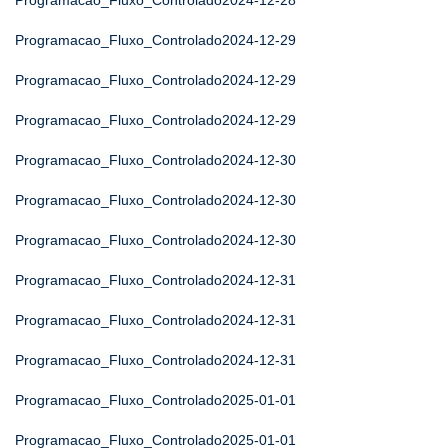
Programacao_Fluxo_Controlado2024-12-28
Programacao_Fluxo_Controlado2024-12-29
Programacao_Fluxo_Controlado2024-12-29
Programacao_Fluxo_Controlado2024-12-29
Programacao_Fluxo_Controlado2024-12-30
Programacao_Fluxo_Controlado2024-12-30
Programacao_Fluxo_Controlado2024-12-30
Programacao_Fluxo_Controlado2024-12-31
Programacao_Fluxo_Controlado2024-12-31
Programacao_Fluxo_Controlado2024-12-31
Programacao_Fluxo_Controlado2025-01-01
Programacao_Fluxo_Controlado2025-01-01