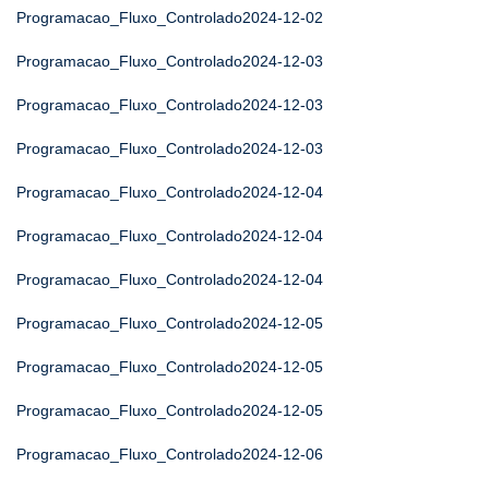
Programacao_Fluxo_Controlado2024-12-02
Programacao_Fluxo_Controlado2024-12-03
Programacao_Fluxo_Controlado2024-12-03
Programacao_Fluxo_Controlado2024-12-03
Programacao_Fluxo_Controlado2024-12-04
Programacao_Fluxo_Controlado2024-12-04
Programacao_Fluxo_Controlado2024-12-04
Programacao_Fluxo_Controlado2024-12-05
Programacao_Fluxo_Controlado2024-12-05
Programacao_Fluxo_Controlado2024-12-05
Programacao_Fluxo_Controlado2024-12-06