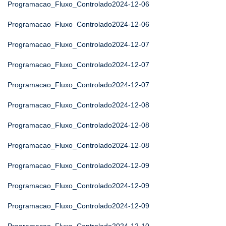
Programacao_Fluxo_Controlado2024-12-06
Programacao_Fluxo_Controlado2024-12-06
Programacao_Fluxo_Controlado2024-12-07
Programacao_Fluxo_Controlado2024-12-07
Programacao_Fluxo_Controlado2024-12-07
Programacao_Fluxo_Controlado2024-12-08
Programacao_Fluxo_Controlado2024-12-08
Programacao_Fluxo_Controlado2024-12-08
Programacao_Fluxo_Controlado2024-12-09
Programacao_Fluxo_Controlado2024-12-09
Programacao_Fluxo_Controlado2024-12-09