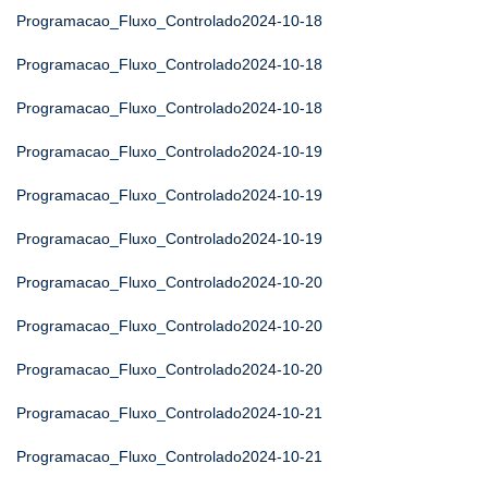
Programacao_Fluxo_Controlado2024-10-18
Programacao_Fluxo_Controlado2024-10-18
Programacao_Fluxo_Controlado2024-10-18
Programacao_Fluxo_Controlado2024-10-19
Programacao_Fluxo_Controlado2024-10-19
Programacao_Fluxo_Controlado2024-10-19
Programacao_Fluxo_Controlado2024-10-20
Programacao_Fluxo_Controlado2024-10-20
Programacao_Fluxo_Controlado2024-10-20
Programacao_Fluxo_Controlado2024-10-21
Programacao_Fluxo_Controlado2024-10-21