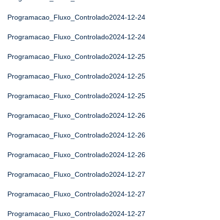
Programacao_Fluxo_Controlado2024-12-24
Programacao_Fluxo_Controlado2024-12-24
Programacao_Fluxo_Controlado2024-12-25
Programacao_Fluxo_Controlado2024-12-25
Programacao_Fluxo_Controlado2024-12-25
Programacao_Fluxo_Controlado2024-12-26
Programacao_Fluxo_Controlado2024-12-26
Programacao_Fluxo_Controlado2024-12-26
Programacao_Fluxo_Controlado2024-12-27
Programacao_Fluxo_Controlado2024-12-27
Programacao_Fluxo_Controlado2024-12-27