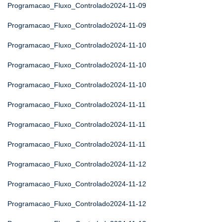
Programacao_Fluxo_Controlado2024-11-09
Programacao_Fluxo_Controlado2024-11-09
Programacao_Fluxo_Controlado2024-11-10
Programacao_Fluxo_Controlado2024-11-10
Programacao_Fluxo_Controlado2024-11-10
Programacao_Fluxo_Controlado2024-11-11
Programacao_Fluxo_Controlado2024-11-11
Programacao_Fluxo_Controlado2024-11-11
Programacao_Fluxo_Controlado2024-11-12
Programacao_Fluxo_Controlado2024-11-12
Programacao_Fluxo_Controlado2024-11-12