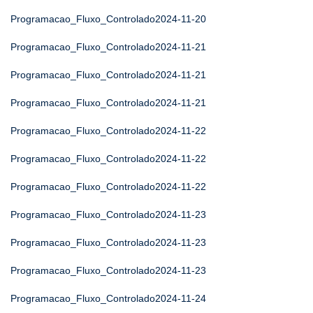
Programacao_Fluxo_Controlado2024-11-20
Programacao_Fluxo_Controlado2024-11-21
Programacao_Fluxo_Controlado2024-11-21
Programacao_Fluxo_Controlado2024-11-21
Programacao_Fluxo_Controlado2024-11-22
Programacao_Fluxo_Controlado2024-11-22
Programacao_Fluxo_Controlado2024-11-22
Programacao_Fluxo_Controlado2024-11-23
Programacao_Fluxo_Controlado2024-11-23
Programacao_Fluxo_Controlado2024-11-23
Programacao_Fluxo_Controlado2024-11-24