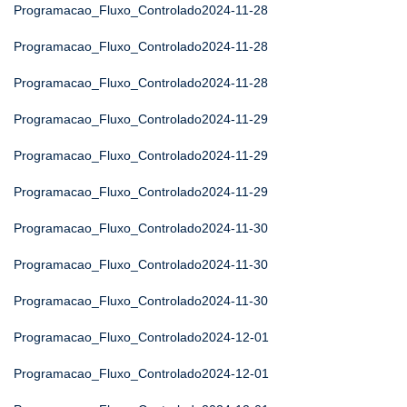
Programacao_Fluxo_Controlado2024-11-28
Programacao_Fluxo_Controlado2024-11-28
Programacao_Fluxo_Controlado2024-11-28
Programacao_Fluxo_Controlado2024-11-29
Programacao_Fluxo_Controlado2024-11-29
Programacao_Fluxo_Controlado2024-11-29
Programacao_Fluxo_Controlado2024-11-30
Programacao_Fluxo_Controlado2024-11-30
Programacao_Fluxo_Controlado2024-11-30
Programacao_Fluxo_Controlado2024-12-01
Programacao_Fluxo_Controlado2024-12-01