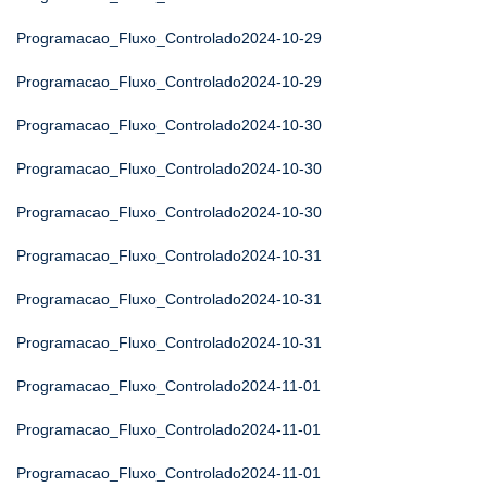
Programacao_Fluxo_Controlado2024-10-29
Programacao_Fluxo_Controlado2024-10-29
Programacao_Fluxo_Controlado2024-10-30
Programacao_Fluxo_Controlado2024-10-30
Programacao_Fluxo_Controlado2024-10-30
Programacao_Fluxo_Controlado2024-10-31
Programacao_Fluxo_Controlado2024-10-31
Programacao_Fluxo_Controlado2024-10-31
Programacao_Fluxo_Controlado2024-11-01
Programacao_Fluxo_Controlado2024-11-01
Programacao_Fluxo_Controlado2024-11-01