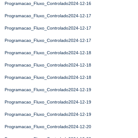
Programacao_Fluxo_Controlado2024-12-16
Programacao_Fluxo_Controlado2024-12-17
Programacao_Fluxo_Controlado2024-12-17
Programacao_Fluxo_Controlado2024-12-17
Programacao_Fluxo_Controlado2024-12-18
Programacao_Fluxo_Controlado2024-12-18
Programacao_Fluxo_Controlado2024-12-18
Programacao_Fluxo_Controlado2024-12-19
Programacao_Fluxo_Controlado2024-12-19
Programacao_Fluxo_Controlado2024-12-19
Programacao_Fluxo_Controlado2024-12-20