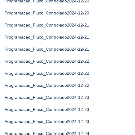
Programacao_Fluxo_Controlado2024-12-20
Programacao_Fluxo_Controlado2024-12-20
Programacao_Fluxo_Controlado2024-12-21
Programacao_Fluxo_Controlado2024-12-21
Programacao_Fluxo_Controlado2024-12-21
Programacao_Fluxo_Controlado2024-12-22
Programacao_Fluxo_Controlado2024-12-22
Programacao_Fluxo_Controlado2024-12-22
Programacao_Fluxo_Controlado2024-12-23
Programacao_Fluxo_Controlado2024-12-23
Programacao_Fluxo_Controlado2024-12-23
Programacao_Fluxo_Controlado2024-12-24