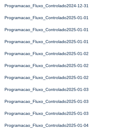
Programacao_Fluxo_Controlado2024-12-31
Programacao_Fluxo_Controlado2025-01-01
Programacao_Fluxo_Controlado2025-01-01
Programacao_Fluxo_Controlado2025-01-01
Programacao_Fluxo_Controlado2025-01-02
Programacao_Fluxo_Controlado2025-01-02
Programacao_Fluxo_Controlado2025-01-02
Programacao_Fluxo_Controlado2025-01-03
Programacao_Fluxo_Controlado2025-01-03
Programacao_Fluxo_Controlado2025-01-03
Programacao_Fluxo_Controlado2025-01-04