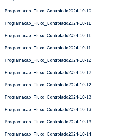
Programacao_Fluxo_Controlado2024-10-10
Programacao_Fluxo_Controlado2024-10-11
Programacao_Fluxo_Controlado2024-10-11
Programacao_Fluxo_Controlado2024-10-11
Programacao_Fluxo_Controlado2024-10-12
Programacao_Fluxo_Controlado2024-10-12
Programacao_Fluxo_Controlado2024-10-12
Programacao_Fluxo_Controlado2024-10-13
Programacao_Fluxo_Controlado2024-10-13
Programacao_Fluxo_Controlado2024-10-13
Programacao_Fluxo_Controlado2024-10-14