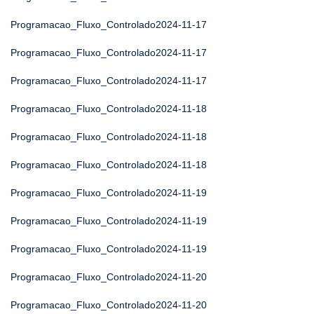
Programacao_Fluxo_Controlado2024-11-17
Programacao_Fluxo_Controlado2024-11-17
Programacao_Fluxo_Controlado2024-11-17
Programacao_Fluxo_Controlado2024-11-18
Programacao_Fluxo_Controlado2024-11-18
Programacao_Fluxo_Controlado2024-11-18
Programacao_Fluxo_Controlado2024-11-19
Programacao_Fluxo_Controlado2024-11-19
Programacao_Fluxo_Controlado2024-11-19
Programacao_Fluxo_Controlado2024-11-20
Programacao_Fluxo_Controlado2024-11-20