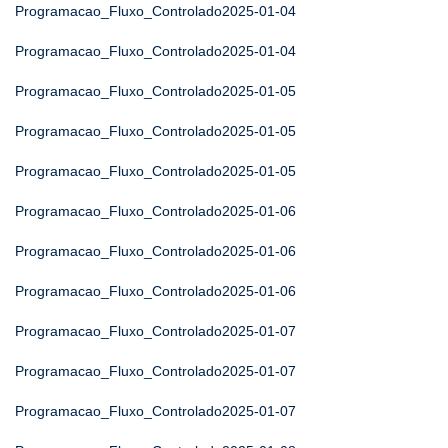
Programacao_Fluxo_Controlado2025-01-04
Programacao_Fluxo_Controlado2025-01-04
Programacao_Fluxo_Controlado2025-01-05
Programacao_Fluxo_Controlado2025-01-05
Programacao_Fluxo_Controlado2025-01-05
Programacao_Fluxo_Controlado2025-01-06
Programacao_Fluxo_Controlado2025-01-06
Programacao_Fluxo_Controlado2025-01-06
Programacao_Fluxo_Controlado2025-01-07
Programacao_Fluxo_Controlado2025-01-07
Programacao_Fluxo_Controlado2025-01-07