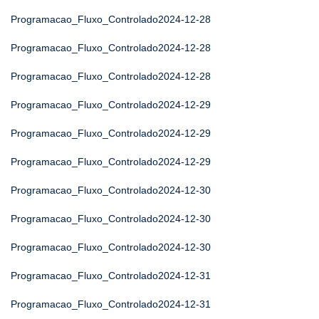
Programacao_Fluxo_Controlado2024-12-28
Programacao_Fluxo_Controlado2024-12-28
Programacao_Fluxo_Controlado2024-12-28
Programacao_Fluxo_Controlado2024-12-29
Programacao_Fluxo_Controlado2024-12-29
Programacao_Fluxo_Controlado2024-12-29
Programacao_Fluxo_Controlado2024-12-30
Programacao_Fluxo_Controlado2024-12-30
Programacao_Fluxo_Controlado2024-12-30
Programacao_Fluxo_Controlado2024-12-31
Programacao_Fluxo_Controlado2024-12-31