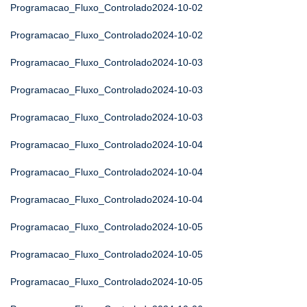
Programacao_Fluxo_Controlado2024-10-02
Programacao_Fluxo_Controlado2024-10-02
Programacao_Fluxo_Controlado2024-10-03
Programacao_Fluxo_Controlado2024-10-03
Programacao_Fluxo_Controlado2024-10-03
Programacao_Fluxo_Controlado2024-10-04
Programacao_Fluxo_Controlado2024-10-04
Programacao_Fluxo_Controlado2024-10-04
Programacao_Fluxo_Controlado2024-10-05
Programacao_Fluxo_Controlado2024-10-05
Programacao_Fluxo_Controlado2024-10-05