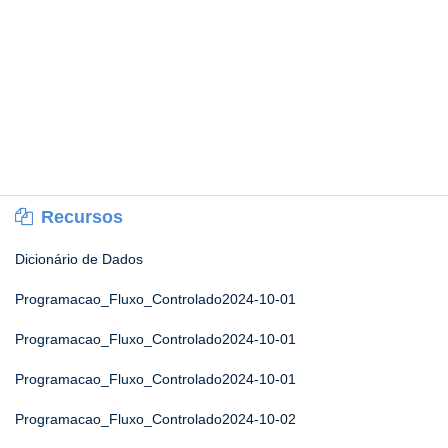
Recursos
Dicionário de Dados
Programacao_Fluxo_Controlado2024-10-01
Programacao_Fluxo_Controlado2024-10-01
Programacao_Fluxo_Controlado2024-10-01
Programacao_Fluxo_Controlado2024-10-02