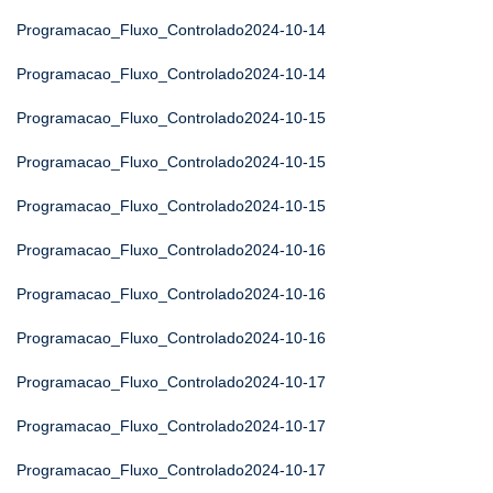
Programacao_Fluxo_Controlado2024-10-14
Programacao_Fluxo_Controlado2024-10-14
Programacao_Fluxo_Controlado2024-10-15
Programacao_Fluxo_Controlado2024-10-15
Programacao_Fluxo_Controlado2024-10-15
Programacao_Fluxo_Controlado2024-10-16
Programacao_Fluxo_Controlado2024-10-16
Programacao_Fluxo_Controlado2024-10-16
Programacao_Fluxo_Controlado2024-10-17
Programacao_Fluxo_Controlado2024-10-17
Programacao_Fluxo_Controlado2024-10-17