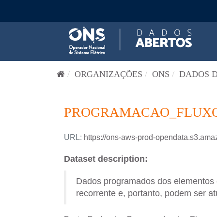
Pular para o conteúdo
ORGANIZAÇÕES
ONS
DADOS D
PROGRAMACAO_FLUXO_
URL:
https://ons-aws-prod-opendata.s3.a
Dataset description:
Dados programados dos elementos de
recorrente e, portanto, podem ser at