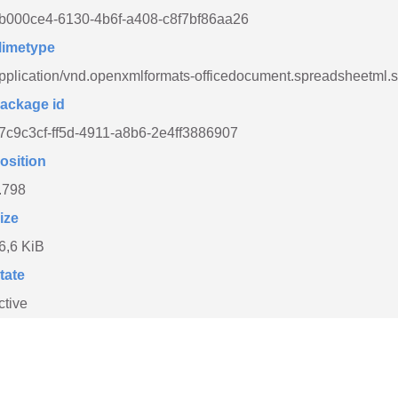
b000ce4-6130-4b6f-a408-c8f7bf86aa26
imetype
pplication/vnd.openxmlformats-officedocument.spreadsheetml.
ackage id
7c9c3cf-ff5d-4911-a8b6-2e4ff3886907
osition
.798
ize
6,6 KiB
tate
ctive