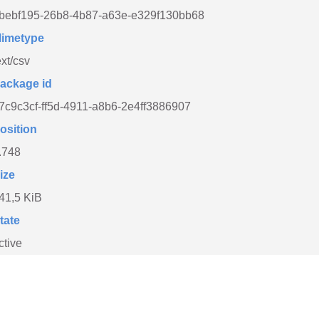
bebf195-26b8-4b87-a63e-e329f130bb68
imetype
ext/csv
ackage id
7c9c3cf-ff5d-4911-a8b6-2e4ff3886907
osition
.748
ize
41,5 KiB
tate
ctive