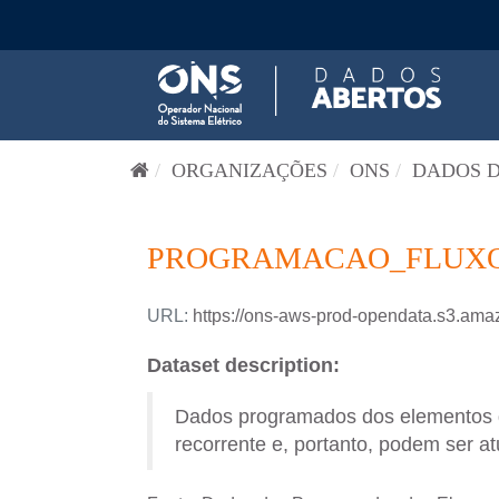
Pular para o conteúdo
ORGANIZAÇÕES
ONS
DADOS D
PROGRAMACAO_FLUXO_
URL:
https://ons-aws-prod-opendata.s3.a
Dataset description:
Dados programados dos elementos de
recorrente e, portanto, podem ser at