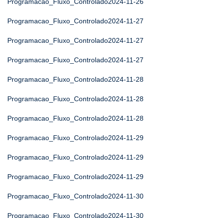
Programacao_Fluxo_Controlado2024-11-26
Programacao_Fluxo_Controlado2024-11-27
Programacao_Fluxo_Controlado2024-11-27
Programacao_Fluxo_Controlado2024-11-27
Programacao_Fluxo_Controlado2024-11-28
Programacao_Fluxo_Controlado2024-11-28
Programacao_Fluxo_Controlado2024-11-28
Programacao_Fluxo_Controlado2024-11-29
Programacao_Fluxo_Controlado2024-11-29
Programacao_Fluxo_Controlado2024-11-29
Programacao_Fluxo_Controlado2024-11-30
Programacao_Fluxo_Controlado2024-11-30