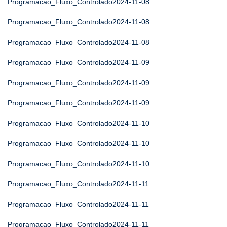
Programacao_Fluxo_Controlado2024-11-08
Programacao_Fluxo_Controlado2024-11-08
Programacao_Fluxo_Controlado2024-11-08
Programacao_Fluxo_Controlado2024-11-09
Programacao_Fluxo_Controlado2024-11-09
Programacao_Fluxo_Controlado2024-11-09
Programacao_Fluxo_Controlado2024-11-10
Programacao_Fluxo_Controlado2024-11-10
Programacao_Fluxo_Controlado2024-11-10
Programacao_Fluxo_Controlado2024-11-11
Programacao_Fluxo_Controlado2024-11-11
Programacao_Fluxo_Controlado2024-11-11