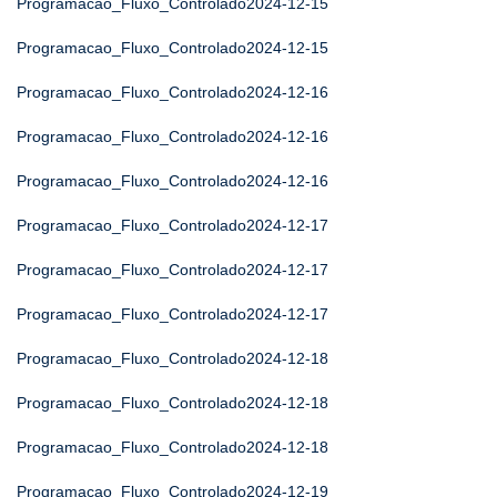
Programacao_Fluxo_Controlado2024-12-15
Programacao_Fluxo_Controlado2024-12-15
Programacao_Fluxo_Controlado2024-12-16
Programacao_Fluxo_Controlado2024-12-16
Programacao_Fluxo_Controlado2024-12-16
Programacao_Fluxo_Controlado2024-12-17
Programacao_Fluxo_Controlado2024-12-17
Programacao_Fluxo_Controlado2024-12-17
Programacao_Fluxo_Controlado2024-12-18
Programacao_Fluxo_Controlado2024-12-18
Programacao_Fluxo_Controlado2024-12-18
Programacao_Fluxo_Controlado2024-12-19