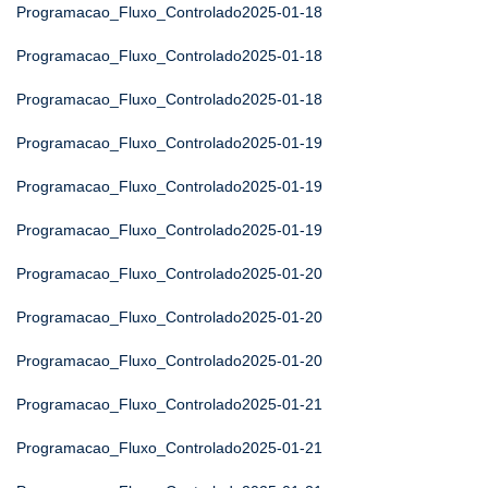
Programacao_Fluxo_Controlado2025-01-18
Programacao_Fluxo_Controlado2025-01-18
Programacao_Fluxo_Controlado2025-01-18
Programacao_Fluxo_Controlado2025-01-19
Programacao_Fluxo_Controlado2025-01-19
Programacao_Fluxo_Controlado2025-01-19
Programacao_Fluxo_Controlado2025-01-20
Programacao_Fluxo_Controlado2025-01-20
Programacao_Fluxo_Controlado2025-01-20
Programacao_Fluxo_Controlado2025-01-21
Programacao_Fluxo_Controlado2025-01-21