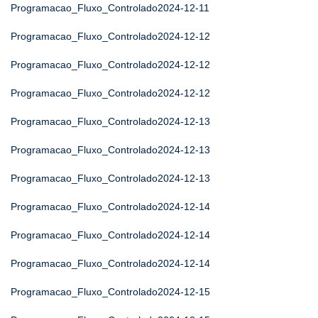
Programacao_Fluxo_Controlado2024-12-11
Programacao_Fluxo_Controlado2024-12-12
Programacao_Fluxo_Controlado2024-12-12
Programacao_Fluxo_Controlado2024-12-12
Programacao_Fluxo_Controlado2024-12-13
Programacao_Fluxo_Controlado2024-12-13
Programacao_Fluxo_Controlado2024-12-13
Programacao_Fluxo_Controlado2024-12-14
Programacao_Fluxo_Controlado2024-12-14
Programacao_Fluxo_Controlado2024-12-14
Programacao_Fluxo_Controlado2024-12-15