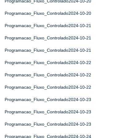
Programacao_Fluxo_Controlado2024-10-20
Programacao_Fluxo_Controlado2024-10-20
Programacao_Fluxo_Controlado2024-10-21
Programacao_Fluxo_Controlado2024-10-21
Programacao_Fluxo_Controlado2024-10-21
Programacao_Fluxo_Controlado2024-10-22
Programacao_Fluxo_Controlado2024-10-22
Programacao_Fluxo_Controlado2024-10-22
Programacao_Fluxo_Controlado2024-10-23
Programacao_Fluxo_Controlado2024-10-23
Programacao_Fluxo_Controlado2024-10-23
Programacao_Fluxo_Controlado2024-10-24