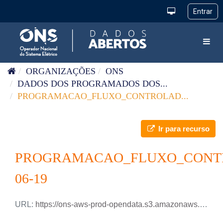
Pular para o conteúdo
Toggl
ORGANIZAÇÕES
ONS
DADOS DOS PROGRAMADOS DOS...
PROGRAMACAO_FLUXO_CONTROLAD...
Ir para recurso
PROGRAMACAO_FLUXO_CONTR
06-19
URL:
https://ons-aws-prod-opendata.s3.amazonaws.com/dataset/programacao_fluxo_controlado/PROGRAMACAO_FLUXO_CONTROLADO_2026_06_19.xlsx