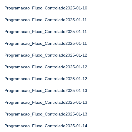
Programacao_Fluxo_Controlado2025-01-10
Programacao_Fluxo_Controlado2025-01-11
Programacao_Fluxo_Controlado2025-01-11
Programacao_Fluxo_Controlado2025-01-11
Programacao_Fluxo_Controlado2025-01-12
Programacao_Fluxo_Controlado2025-01-12
Programacao_Fluxo_Controlado2025-01-12
Programacao_Fluxo_Controlado2025-01-13
Programacao_Fluxo_Controlado2025-01-13
Programacao_Fluxo_Controlado2025-01-13
Programacao_Fluxo_Controlado2025-01-14