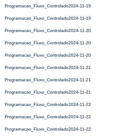
Programacao_Fluxo_Controlado2024-11-19
Programacao_Fluxo_Controlado2024-11-19
Programacao_Fluxo_Controlado2024-11-20
Programacao_Fluxo_Controlado2024-11-20
Programacao_Fluxo_Controlado2024-11-20
Programacao_Fluxo_Controlado2024-11-21
Programacao_Fluxo_Controlado2024-11-21
Programacao_Fluxo_Controlado2024-11-21
Programacao_Fluxo_Controlado2024-11-22
Programacao_Fluxo_Controlado2024-11-22
Programacao_Fluxo_Controlado2024-11-22