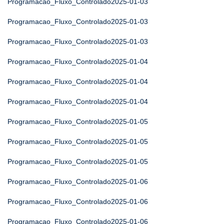
Programacao_Fluxo_Controlado2025-01-03
Programacao_Fluxo_Controlado2025-01-03
Programacao_Fluxo_Controlado2025-01-03
Programacao_Fluxo_Controlado2025-01-04
Programacao_Fluxo_Controlado2025-01-04
Programacao_Fluxo_Controlado2025-01-04
Programacao_Fluxo_Controlado2025-01-05
Programacao_Fluxo_Controlado2025-01-05
Programacao_Fluxo_Controlado2025-01-05
Programacao_Fluxo_Controlado2025-01-06
Programacao_Fluxo_Controlado2025-01-06
Programacao_Fluxo_Controlado2025-01-06