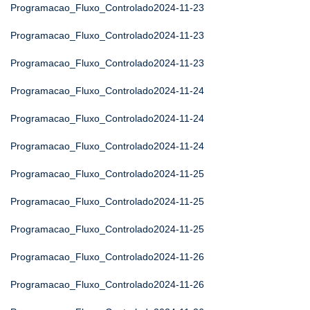
Programacao_Fluxo_Controlado2024-11-23
Programacao_Fluxo_Controlado2024-11-23
Programacao_Fluxo_Controlado2024-11-23
Programacao_Fluxo_Controlado2024-11-24
Programacao_Fluxo_Controlado2024-11-24
Programacao_Fluxo_Controlado2024-11-24
Programacao_Fluxo_Controlado2024-11-25
Programacao_Fluxo_Controlado2024-11-25
Programacao_Fluxo_Controlado2024-11-25
Programacao_Fluxo_Controlado2024-11-26
Programacao_Fluxo_Controlado2024-11-26