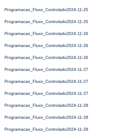
Programacao_Fluxo_Controlado2024-11-25
Programacao_Fluxo_Controlado2024-11-25
Programacao_Fluxo_Controlado2024-11-26
Programacao_Fluxo_Controlado2024-11-26
Programacao_Fluxo_Controlado2024-11-26
Programacao_Fluxo_Controlado2024-11-27
Programacao_Fluxo_Controlado2024-11-27
Programacao_Fluxo_Controlado2024-11-27
Programacao_Fluxo_Controlado2024-11-28
Programacao_Fluxo_Controlado2024-11-28
Programacao_Fluxo_Controlado2024-11-28