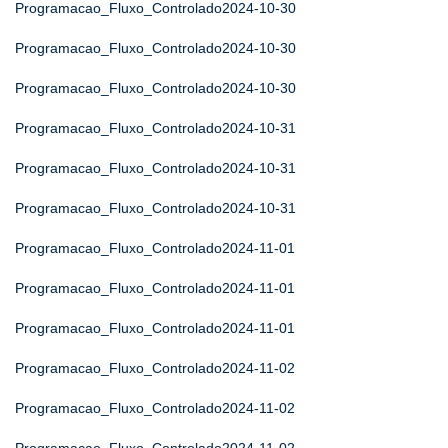
Programacao_Fluxo_Controlado2024-10-30
Programacao_Fluxo_Controlado2024-10-30
Programacao_Fluxo_Controlado2024-10-30
Programacao_Fluxo_Controlado2024-10-31
Programacao_Fluxo_Controlado2024-10-31
Programacao_Fluxo_Controlado2024-10-31
Programacao_Fluxo_Controlado2024-11-01
Programacao_Fluxo_Controlado2024-11-01
Programacao_Fluxo_Controlado2024-11-01
Programacao_Fluxo_Controlado2024-11-02
Programacao_Fluxo_Controlado2024-11-02