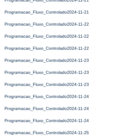
Programacao_Fluxo_Controlado2024-11-21
Programacao_Fluxo_Controlado2024-11-21
Programacao_Fluxo_Controlado2024-11-22
Programacao_Fluxo_Controlado2024-11-22
Programacao_Fluxo_Controlado2024-11-22
Programacao_Fluxo_Controlado2024-11-23
Programacao_Fluxo_Controlado2024-11-23
Programacao_Fluxo_Controlado2024-11-23
Programacao_Fluxo_Controlado2024-11-24
Programacao_Fluxo_Controlado2024-11-24
Programacao_Fluxo_Controlado2024-11-24
Programacao_Fluxo_Controlado2024-11-25