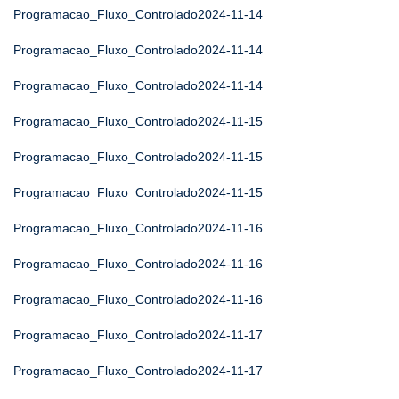
Programacao_Fluxo_Controlado2024-11-14
Programacao_Fluxo_Controlado2024-11-14
Programacao_Fluxo_Controlado2024-11-14
Programacao_Fluxo_Controlado2024-11-15
Programacao_Fluxo_Controlado2024-11-15
Programacao_Fluxo_Controlado2024-11-15
Programacao_Fluxo_Controlado2024-11-16
Programacao_Fluxo_Controlado2024-11-16
Programacao_Fluxo_Controlado2024-11-16
Programacao_Fluxo_Controlado2024-11-17
Programacao_Fluxo_Controlado2024-11-17