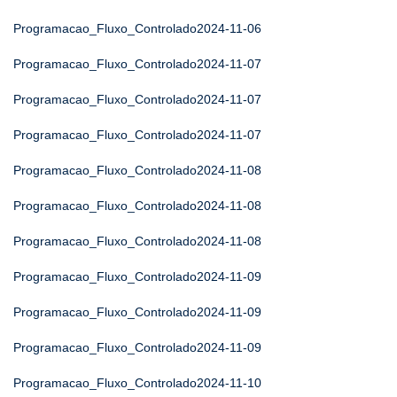
Programacao_Fluxo_Controlado2024-11-06
Programacao_Fluxo_Controlado2024-11-07
Programacao_Fluxo_Controlado2024-11-07
Programacao_Fluxo_Controlado2024-11-07
Programacao_Fluxo_Controlado2024-11-08
Programacao_Fluxo_Controlado2024-11-08
Programacao_Fluxo_Controlado2024-11-08
Programacao_Fluxo_Controlado2024-11-09
Programacao_Fluxo_Controlado2024-11-09
Programacao_Fluxo_Controlado2024-11-09
Programacao_Fluxo_Controlado2024-11-10