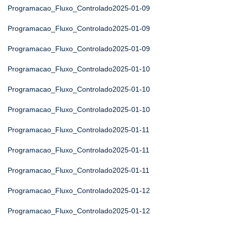
Programacao_Fluxo_Controlado2025-01-09
Programacao_Fluxo_Controlado2025-01-09
Programacao_Fluxo_Controlado2025-01-09
Programacao_Fluxo_Controlado2025-01-10
Programacao_Fluxo_Controlado2025-01-10
Programacao_Fluxo_Controlado2025-01-10
Programacao_Fluxo_Controlado2025-01-11
Programacao_Fluxo_Controlado2025-01-11
Programacao_Fluxo_Controlado2025-01-11
Programacao_Fluxo_Controlado2025-01-12
Programacao_Fluxo_Controlado2025-01-12