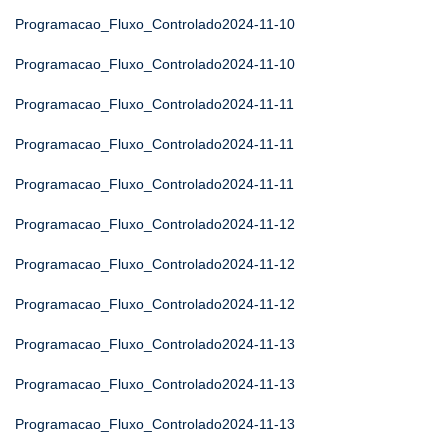
Programacao_Fluxo_Controlado2024-11-10
Programacao_Fluxo_Controlado2024-11-10
Programacao_Fluxo_Controlado2024-11-11
Programacao_Fluxo_Controlado2024-11-11
Programacao_Fluxo_Controlado2024-11-11
Programacao_Fluxo_Controlado2024-11-12
Programacao_Fluxo_Controlado2024-11-12
Programacao_Fluxo_Controlado2024-11-12
Programacao_Fluxo_Controlado2024-11-13
Programacao_Fluxo_Controlado2024-11-13
Programacao_Fluxo_Controlado2024-11-13