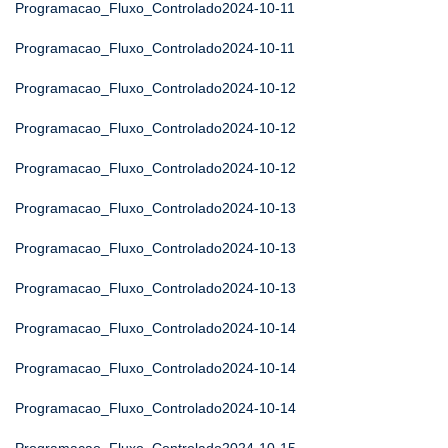
Programacao_Fluxo_Controlado2024-10-11
Programacao_Fluxo_Controlado2024-10-11
Programacao_Fluxo_Controlado2024-10-12
Programacao_Fluxo_Controlado2024-10-12
Programacao_Fluxo_Controlado2024-10-12
Programacao_Fluxo_Controlado2024-10-13
Programacao_Fluxo_Controlado2024-10-13
Programacao_Fluxo_Controlado2024-10-13
Programacao_Fluxo_Controlado2024-10-14
Programacao_Fluxo_Controlado2024-10-14
Programacao_Fluxo_Controlado2024-10-14