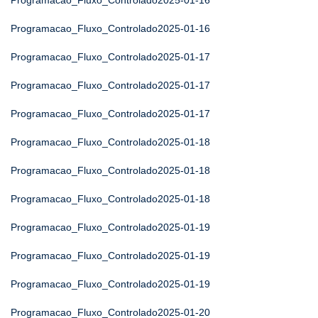
Programacao_Fluxo_Controlado2025-01-16
Programacao_Fluxo_Controlado2025-01-16
Programacao_Fluxo_Controlado2025-01-17
Programacao_Fluxo_Controlado2025-01-17
Programacao_Fluxo_Controlado2025-01-17
Programacao_Fluxo_Controlado2025-01-18
Programacao_Fluxo_Controlado2025-01-18
Programacao_Fluxo_Controlado2025-01-18
Programacao_Fluxo_Controlado2025-01-19
Programacao_Fluxo_Controlado2025-01-19
Programacao_Fluxo_Controlado2025-01-19
Programacao_Fluxo_Controlado2025-01-20