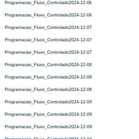
Programacao_Fluxo_Controlado2024-12-06
Programacao_Fluxo_Controlado2024-12-06
Programacao_Fluxo_Controlado2024-12-07
Programacao_Fluxo_Controlado2024-12-07
Programacao_Fluxo_Controlado2024-12-07
Programacao_Fluxo_Controlado2024-12-08
Programacao_Fluxo_Controlado2024-12-08
Programacao_Fluxo_Controlado2024-12-08
Programacao_Fluxo_Controlado2024-12-09
Programacao_Fluxo_Controlado2024-12-09
Programacao_Fluxo_Controlado2024-12-09