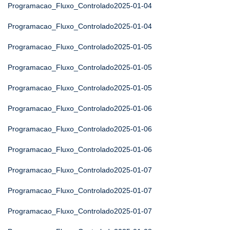
Programacao_Fluxo_Controlado2025-01-04
Programacao_Fluxo_Controlado2025-01-04
Programacao_Fluxo_Controlado2025-01-05
Programacao_Fluxo_Controlado2025-01-05
Programacao_Fluxo_Controlado2025-01-05
Programacao_Fluxo_Controlado2025-01-06
Programacao_Fluxo_Controlado2025-01-06
Programacao_Fluxo_Controlado2025-01-06
Programacao_Fluxo_Controlado2025-01-07
Programacao_Fluxo_Controlado2025-01-07
Programacao_Fluxo_Controlado2025-01-07