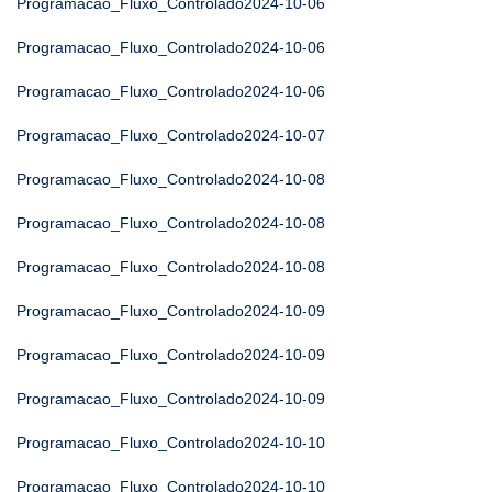
Programacao_Fluxo_Controlado2024-10-06
Programacao_Fluxo_Controlado2024-10-06
Programacao_Fluxo_Controlado2024-10-06
Programacao_Fluxo_Controlado2024-10-07
Programacao_Fluxo_Controlado2024-10-08
Programacao_Fluxo_Controlado2024-10-08
Programacao_Fluxo_Controlado2024-10-08
Programacao_Fluxo_Controlado2024-10-09
Programacao_Fluxo_Controlado2024-10-09
Programacao_Fluxo_Controlado2024-10-09
Programacao_Fluxo_Controlado2024-10-10
Programacao_Fluxo_Controlado2024-10-10