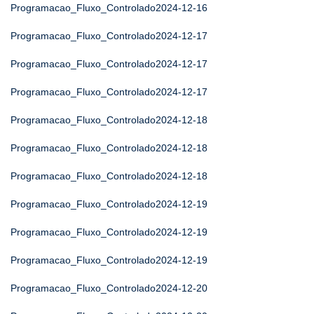
Programacao_Fluxo_Controlado2024-12-16
Programacao_Fluxo_Controlado2024-12-17
Programacao_Fluxo_Controlado2024-12-17
Programacao_Fluxo_Controlado2024-12-17
Programacao_Fluxo_Controlado2024-12-18
Programacao_Fluxo_Controlado2024-12-18
Programacao_Fluxo_Controlado2024-12-18
Programacao_Fluxo_Controlado2024-12-19
Programacao_Fluxo_Controlado2024-12-19
Programacao_Fluxo_Controlado2024-12-19
Programacao_Fluxo_Controlado2024-12-20