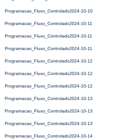
Programacao_Fluxo_Controlado2024-10-10
Programacao_Fluxo_Controlado2024-10-11
Programacao_Fluxo_Controlado2024-10-11
Programacao_Fluxo_Controlado2024-10-11
Programacao_Fluxo_Controlado2024-10-12
Programacao_Fluxo_Controlado2024-10-12
Programacao_Fluxo_Controlado2024-10-12
Programacao_Fluxo_Controlado2024-10-13
Programacao_Fluxo_Controlado2024-10-13
Programacao_Fluxo_Controlado2024-10-13
Programacao_Fluxo_Controlado2024-10-14