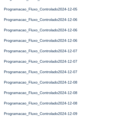
Programacao_Fluxo_Controlado2024-12-05
Programacao_Fluxo_Controlado2024-12-06
Programacao_Fluxo_Controlado2024-12-06
Programacao_Fluxo_Controlado2024-12-06
Programacao_Fluxo_Controlado2024-12-07
Programacao_Fluxo_Controlado2024-12-07
Programacao_Fluxo_Controlado2024-12-07
Programacao_Fluxo_Controlado2024-12-08
Programacao_Fluxo_Controlado2024-12-08
Programacao_Fluxo_Controlado2024-12-08
Programacao_Fluxo_Controlado2024-12-09