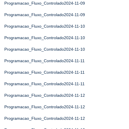
Programacao_Fluxo_Controlado2024-11-09
Programacao_Fluxo_Controlado2024-11-09
Programacao_Fluxo_Controlado2024-11-10
Programacao_Fluxo_Controlado2024-11-10
Programacao_Fluxo_Controlado2024-11-10
Programacao_Fluxo_Controlado2024-11-11
Programacao_Fluxo_Controlado2024-11-11
Programacao_Fluxo_Controlado2024-11-11
Programacao_Fluxo_Controlado2024-11-12
Programacao_Fluxo_Controlado2024-11-12
Programacao_Fluxo_Controlado2024-11-12