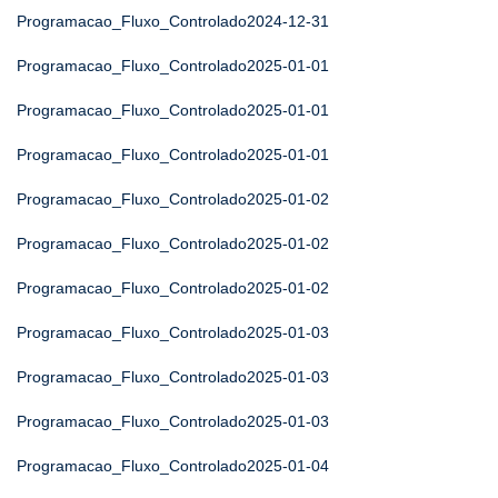
Programacao_Fluxo_Controlado2024-12-31
Programacao_Fluxo_Controlado2025-01-01
Programacao_Fluxo_Controlado2025-01-01
Programacao_Fluxo_Controlado2025-01-01
Programacao_Fluxo_Controlado2025-01-02
Programacao_Fluxo_Controlado2025-01-02
Programacao_Fluxo_Controlado2025-01-02
Programacao_Fluxo_Controlado2025-01-03
Programacao_Fluxo_Controlado2025-01-03
Programacao_Fluxo_Controlado2025-01-03
Programacao_Fluxo_Controlado2025-01-04