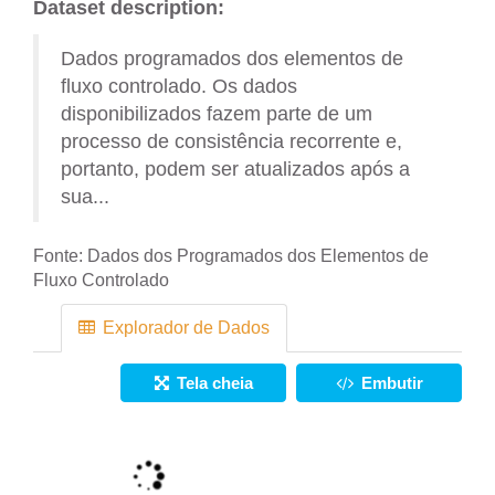
Dataset description:
Dados programados dos elementos de
fluxo controlado. Os dados
disponibilizados fazem parte de um
processo de consistência recorrente e,
portanto, podem ser atualizados após a
sua...
Fonte:
Dados dos Programados dos Elementos de
Fluxo Controlado
Explorador de Dados
Tela cheia
Embutir