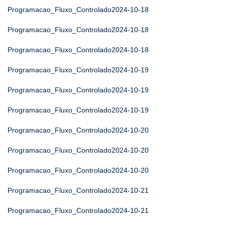
Programacao_Fluxo_Controlado2024-10-18
Programacao_Fluxo_Controlado2024-10-18
Programacao_Fluxo_Controlado2024-10-18
Programacao_Fluxo_Controlado2024-10-19
Programacao_Fluxo_Controlado2024-10-19
Programacao_Fluxo_Controlado2024-10-19
Programacao_Fluxo_Controlado2024-10-20
Programacao_Fluxo_Controlado2024-10-20
Programacao_Fluxo_Controlado2024-10-20
Programacao_Fluxo_Controlado2024-10-21
Programacao_Fluxo_Controlado2024-10-21