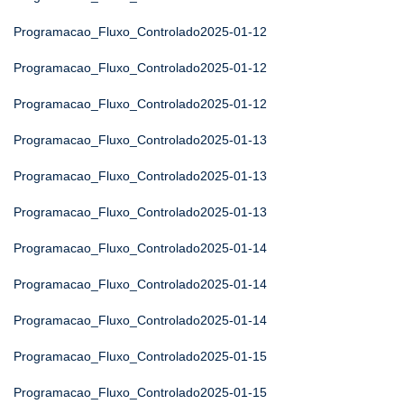
Programacao_Fluxo_Controlado2025-01-12
Programacao_Fluxo_Controlado2025-01-12
Programacao_Fluxo_Controlado2025-01-12
Programacao_Fluxo_Controlado2025-01-13
Programacao_Fluxo_Controlado2025-01-13
Programacao_Fluxo_Controlado2025-01-13
Programacao_Fluxo_Controlado2025-01-14
Programacao_Fluxo_Controlado2025-01-14
Programacao_Fluxo_Controlado2025-01-14
Programacao_Fluxo_Controlado2025-01-15
Programacao_Fluxo_Controlado2025-01-15