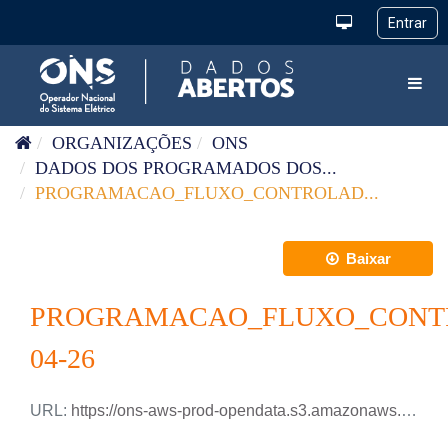
Pular para o conteúdo
Toggl
ORGANIZAÇÕES
ONS
DADOS DOS PROGRAMADOS DOS...
PROGRAMACAO_FLUXO_CONTROLAD...
Baixar
PROGRAMACAO_FLUXO_CONTR
04-26
URL:
https://ons-aws-prod-opendata.s3.amazonaws.com/dataset/programacao_fluxo_controlado/PROGRAMACAO_FLUXO_CONTROLADO_2026_04_26.xlsx