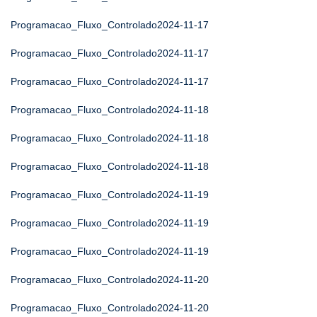
Programacao_Fluxo_Controlado2024-11-17
Programacao_Fluxo_Controlado2024-11-17
Programacao_Fluxo_Controlado2024-11-17
Programacao_Fluxo_Controlado2024-11-18
Programacao_Fluxo_Controlado2024-11-18
Programacao_Fluxo_Controlado2024-11-18
Programacao_Fluxo_Controlado2024-11-19
Programacao_Fluxo_Controlado2024-11-19
Programacao_Fluxo_Controlado2024-11-19
Programacao_Fluxo_Controlado2024-11-20
Programacao_Fluxo_Controlado2024-11-20