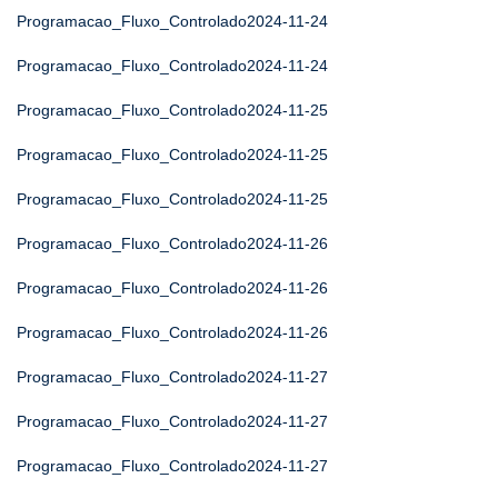
Programacao_Fluxo_Controlado2024-11-24
Programacao_Fluxo_Controlado2024-11-24
Programacao_Fluxo_Controlado2024-11-25
Programacao_Fluxo_Controlado2024-11-25
Programacao_Fluxo_Controlado2024-11-25
Programacao_Fluxo_Controlado2024-11-26
Programacao_Fluxo_Controlado2024-11-26
Programacao_Fluxo_Controlado2024-11-26
Programacao_Fluxo_Controlado2024-11-27
Programacao_Fluxo_Controlado2024-11-27
Programacao_Fluxo_Controlado2024-11-27