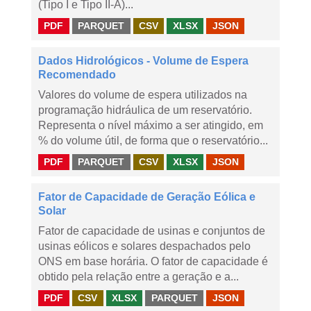
(Tipo I e Tipo II-A)...
PDF
PARQUET
CSV
XLSX
JSON
Dados Hidrológicos - Volume de Espera
Recomendado
Valores do volume de espera utilizados na
programação hidráulica de um reservatório.
Representa o nível máximo a ser atingido, em
% do volume útil, de forma que o reservatório...
PDF
PARQUET
CSV
XLSX
JSON
Fator de Capacidade de Geração Eólica e
Solar
Fator de capacidade de usinas e conjuntos de
usinas eólicos e solares despachados pelo
ONS em base horária. O fator de capacidade é
obtido pela relação entre a geração e a...
PDF
CSV
XLSX
PARQUET
JSON