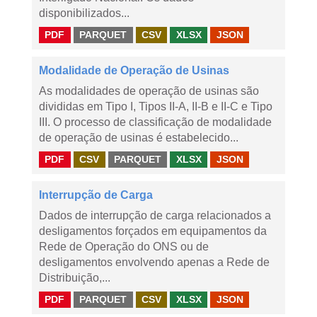
disponibilizados...
PDF
PARQUET
CSV
XLSX
JSON
Modalidade de Operação de Usinas
As modalidades de operação de usinas são
divididas em Tipo I, Tipos II-A, II-B e II-C e Tipo
III. O processo de classificação de modalidade
de operação de usinas é estabelecido...
PDF
CSV
PARQUET
XLSX
JSON
Interrupção de Carga
Dados de interrupção de carga relacionados a
desligamentos forçados em equipamentos da
Rede de Operação do ONS ou de
desligamentos envolvendo apenas a Rede de
Distribuição,...
PDF
PARQUET
CSV
XLSX
JSON