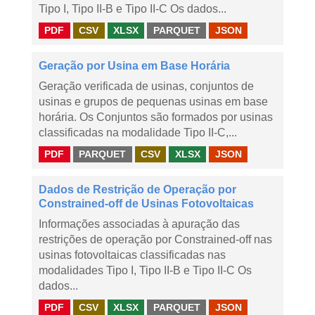
Tipo I, Tipo II-B e Tipo II-C Os dados...
PDF
CSV
XLSX
PARQUET
JSON
Geração por Usina em Base Horária
Geração verificada de usinas, conjuntos de
usinas e grupos de pequenas usinas em base
horária. Os Conjuntos são formados por usinas
classificadas na modalidade Tipo II-C,...
PDF
PARQUET
CSV
XLSX
JSON
Dados de Restrição de Operação por
Constrained-off de Usinas Fotovoltaicas
Informações associadas à apuração das
restrições de operação por Constrained-off nas
usinas fotovoltaicas classificadas nas
modalidades Tipo I, Tipo II-B e Tipo II-C Os
dados...
PDF
CSV
XLSX
PARQUET
JSON