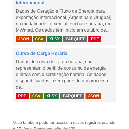
Internacional
Dados de Geração e Fluxo de Energia para
exportação internacional (Argentina e Uruguai),
na modalidade comercial, em base horária, em
MWmed. Os dados têm início em outubro de...
JSON
CSV
XLSX
PARQUET
PDF
Curva de Carga Horária
Dados de curva de carga horária, que
representam o perfil de consumo de energia
elétrica com discretização horária. Os dados
disponibilizados fazem parte de um processo
de...
PDF
CSV
XLSX
PARQUET
JSON
Você também pode ter acesso a esses registros usando
a
API
(veja
Documentação da API
).