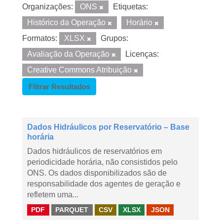
Organizações:
ONS
Etiquetas:
Histórico da Operação
Horário
Formatos:
XLSX
Grupos:
Avaliação da Operação
Licenças:
Creative Commons Atribuição
Filtrar Resultados
Dados Hidráulicos por Reservatório – Base
horária
Dados hidráulicos de reservatórios em
periodicidade horária, não consistidos pelo
ONS. Os dados disponibilizados são de
responsabilidade dos agentes de geração e
refletem uma...
PDF
PARQUET
CSV
XLSX
JSON