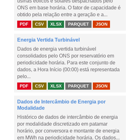
usinas eólicos e solares despachados pelo
ONS em base horária. O fator de capacidade é
obtido pela relação entre a geração e a...
PDF
CSV
XLSX
PARQUET
JSON
Energia Vertida Turbinável
Dados de energia vertida turbinável
consolidados pelo ONS por reservatório em
periodicidade horária. Para este conjunto de
dados, a Hora Início (00:00) está representada
pelo...
PDF
CSV
XLSX
PARQUET
JSON
Dados de Intercâmbio de Energia por
Modalidade
Histórico de dados de intercâmbio de energia
por modalidade discretizado em patamar
horário, por conversora e montante de energia
em MWh na periodicidade horária. Os dados...