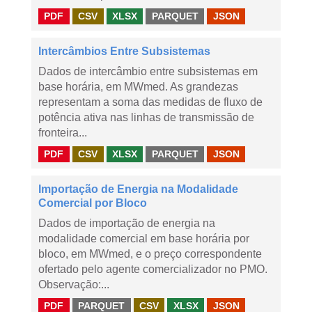
PDF
CSV
XLSX
PARQUET
JSON
Intercâmbios Entre Subsistemas
Dados de intercâmbio entre subsistemas em
base horária, em MWmed. As grandezas
representam a soma das medidas de fluxo de
potência ativa nas linhas de transmissão de
fronteira...
PDF
CSV
XLSX
PARQUET
JSON
Importação de Energia na Modalidade
Comercial por Bloco
Dados de importação de energia na
modalidade comercial em base horária por
bloco, em MWmed, e o preço correspondente
ofertado pelo agente comercializador no PMO.
Observação:...
PDF
PARQUET
CSV
XLSX
JSON