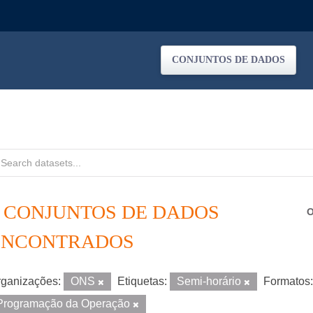
CONJUNTOS DE DADOS
4 CONJUNTOS DE DADOS
O
ENCONTRADOS
ganizações:
ONS
Etiquetas:
Semi-horário
Formatos:
Programação da Operação