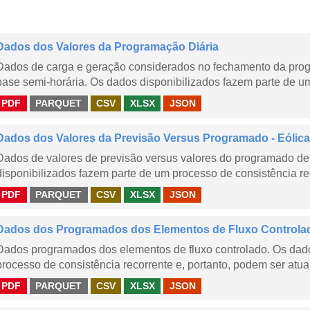
Dados dos Valores da Programação Diária
Dados de carga e geração considerados no fechamento da prog
base semi-horária. Os dados disponibilizados fazem parte de um
PDF
PARQUET
CSV
XLSX
JSON
Dados dos Valores da Previsão Versus Programado - Eólica
Dados de valores de previsão versus valores do programado de 
disponibilizados fazem parte de um processo de consistência rec
PDF
PARQUET
CSV
XLSX
JSON
Dados dos Programados dos Elementos de Fluxo Controla
Dados programados dos elementos de fluxo controlado. Os dado
processo de consistência recorrente e, portanto, podem ser atua
PDF
PARQUET
CSV
XLSX
JSON