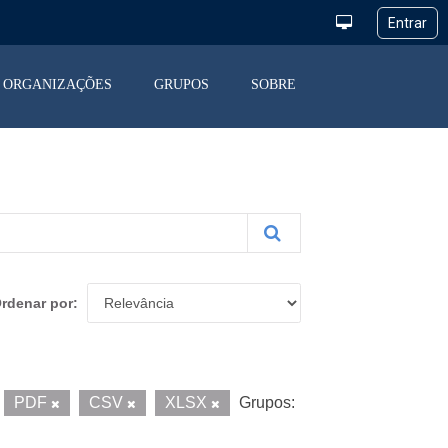
ORGANIZAÇÕES
GRUPOS
SOBRE
rdenar por
PDF
CSV
XLSX
Grupos: