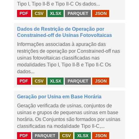
Tipo I, Tipo II-B e Tipo II-C Os dados...
PDF
CSV
XLSX
PARQUET
JSON
Dados de Restrição de Operação por
Constrained-off de Usinas Fotovoltaicas
Informações associadas à apuração das
restrições de operação por Constrained-off nas
usinas fotovoltaicas classificadas nas
modalidades Tipo I, Tipo II-B e Tipo II-C Os
dados...
PDF
CSV
XLSX
PARQUET
JSON
Geração por Usina em Base Horária
Geração verificada de usinas, conjuntos de
usinas e grupos de pequenas usinas em base
horária. Os Conjuntos são formados por usinas
classificadas na modalidade Tipo II-C,...
PDF
PARQUET
CSV
XLSX
JSON