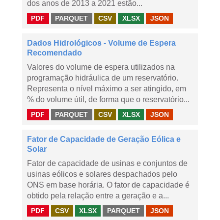
dos anos de 2013 a 2021 estão...
PDF
PARQUET
CSV
XLSX
JSON
Dados Hidrológicos - Volume de Espera
Recomendado
Valores do volume de espera utilizados na
programação hidráulica de um reservatório.
Representa o nível máximo a ser atingido, em
% do volume útil, de forma que o reservatório...
PDF
PARQUET
CSV
XLSX
JSON
Fator de Capacidade de Geração Eólica e
Solar
Fator de capacidade de usinas e conjuntos de
usinas eólicos e solares despachados pelo
ONS em base horária. O fator de capacidade é
obtido pela relação entre a geração e a...
PDF
CSV
XLSX
PARQUET
JSON