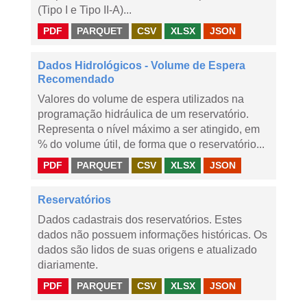
(Tipo I e Tipo II-A)...
PDF
PARQUET
CSV
XLSX
JSON
Dados Hidrológicos - Volume de Espera
Recomendado
Valores do volume de espera utilizados na
programação hidráulica de um reservatório.
Representa o nível máximo a ser atingido, em
% do volume útil, de forma que o reservatório...
PDF
PARQUET
CSV
XLSX
JSON
Reservatórios
Dados cadastrais dos reservatórios. Estes
dados não possuem informações históricas. Os
dados são lidos de suas origens e atualizado
diariamente.
PDF
PARQUET
CSV
XLSX
JSON