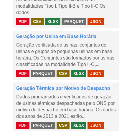
modalidades Tipo I, Tipo II-B e Tipo II-C Os
dados...
PDF
CSV
XLSX
PARQUET
JSON
Geração por Usina em Base Horária
Geração verificada de usinas, conjuntos de
usinas e grupos de pequenas usinas em base
horária. Os Conjuntos são formados por usinas
classificadas na modalidade Tipo II-C,...
PDF
PARQUET
CSV
XLSX
JSON
Geração Térmica por Motivo de Despacho
Dados programados e verificados de geração
de usinas térmicas despachadas pelo ONS por
motivo de despacho em base horária. Os dados
dos anos de 2013 a 2021 estão...
PDF
PARQUET
CSV
XLSX
JSON