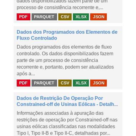
dados disponibilizados fazem parte de um
processo de consistência recorrente e,...
PDF
PARQUET
CSV
XLSX
JSON
Dados dos Programados dos Elementos de
Fluxo Controlado
Dados programados dos elementos de fluxo
controlado. Os dados disponibilizados fazem
parte de um processo de consistência
recorrente e, portanto, podem ser atualizados
após a...
PDF
PARQUET
CSV
XLSX
JSON
Dados de Restrição De Operação Por
Constrained-off de Usinas Eólicas - Detalh...
Informações associadas à apuração das
restrições de operação por Constrained-off nas
usinas eólicas classificadas nas modalidades
Tipo I, Tipo II-B e Tipo II-C, detalhadas por...