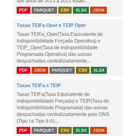
dos anos de 2013 a 2021 estão...
PDF
PARQUET
CSV
XLSX
JSON
Taxas TEIFa Oper e TEIP Oper
Taxas TEIFa_Oper(Taxa Equivalente de
Indisponibilidade Forçada Operativa) e
TEIP_Oper(Taxa de Indisponibilidade
Programada Operativa) das usinas
despachadas centralizadamente...
PDF
JSON
PARQUET
CSV
XLSX
Taxas TEIFa e TEIP
Taxas TEIFa(Taxa Equivalente de
Indisponibilidade Forçada) e TEIP(Taxa de
Indisponibilidade Programada) das usinas
despachadas centralizadamente pelo ONS
(Tipo I e Tipo II-A)...
PDF
PARQUET
CSV
XLSX
JSON