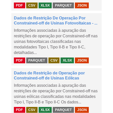
PDF
CSV
XLSX
PARQUET
JSON
Dados de Restrição De Operação Por
Constrained-off de Usinas Fotovoltaicas - ...
Informações associadas à apuração das
restrições de operação por Constrained-off nas
usinas fotovoltaicas classificadas nas
modalidades Tipo I, Tipo II-B e Tipo II-C,
detalhadas...
PDF
PARQUET
CSV
XLSX
JSON
Dados de Restrição de Operação por
Constrained-off de Usinas Eólicas
Informações associadas à apuração das
restrições de operação por Constrained-off nas
usinas eólicas classificadas nas modalidades
Tipo I, Tipo II-B e Tipo II-C Os dados...
PDF
CSV
XLSX
PARQUET
JSON