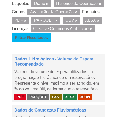
Etiquetas:
Diário
Histórico da Operação
Grupos:
Avaliação da Operação
Formatos:
PDF
PARQUET
CSV
XLSX
Licenças:
Creative Commons Atribuição
Filtrar Resultados
Dados Hidrológicos - Volume de Espera
Recomendado
Valores do volume de espera utilizados na
programação hidráulica de um reservatório.
Representa o nível máximo a ser atingido, em
% do volume útil, de forma que o reservatório...
PDF
PARQUET
CSV
XLSX
JSON
Dados de Grandezas Fluviométricas