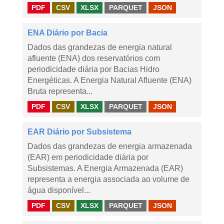
PDF
CSV
XLSX
PARQUET
JSON
ENA Diário por Bacia
Dados das grandezas de energia natural
afluente (ENA) dos reservatórios com
periodicidade diária por Bacias Hidro
Energéticas. A Energia Natural Afluente (ENA)
Bruta representa...
PDF
CSV
XLSX
PARQUET
JSON
EAR Diário por Subsistema
Dados das grandezas de energia armazenada
(EAR) em periodicidade diária por
Subsistemas. A Energia Armazenada (EAR)
representa a energia associada ao volume de
água disponível...
PDF
CSV
XLSX
PARQUET
JSON