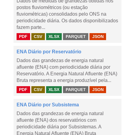
Dados de medidas de grandezas obtidas nos
postos fluviométricos (ou estação
fluviométricas) consolidados pelo ONS na
periodicidade diária. Os dados disponibilizados
fazem parte...
PDF
CSV
XLSX
PARQUET
JSON
ENA Diário por Reservatório
Dados das grandezas de energia natural
afluente (ENA) com periodicidade diária por
Reservatório. A Energia Natural Afluente (ENA)
Bruta representa a energia produzível pela...
PDF
CSV
XLSX
PARQUET
JSON
ENA Diário por Subsistema
Dados das grandezas de energia natural
afluente (ENA) dos reservatórios com
periodicidade diária por Subsistemas. A
Energia Natural Afluente (ENA) Bruta