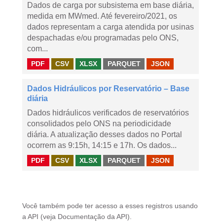
Dados de carga por subsistema em base diária,
medida em MWmed. Até fevereiro/2021, os
dados representam a carga atendida por usinas
despachadas e/ou programadas pelo ONS,
com...
PDF
CSV
XLSX
PARQUET
JSON
Dados Hidráulicos por Reservatório – Base
diária
Dados hidráulicos verificados de reservatórios
consolidados pelo ONS na periodicidade
diária. A atualização desses dados no Portal
ocorrem as 9:15h, 14:15 e 17h. Os dados...
PDF
CSV
XLSX
PARQUET
JSON
Você também pode ter acesso a esses registros usando
a
API
(veja
Documentação da API
).