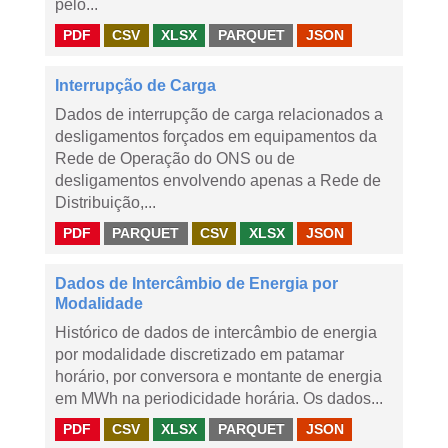
pelo...
PDF
CSV
XLSX
PARQUET
JSON
Interrupção de Carga
Dados de interrupção de carga relacionados a
desligamentos forçados em equipamentos da
Rede de Operação do ONS ou de
desligamentos envolvendo apenas a Rede de
Distribuição,...
PDF
PARQUET
CSV
XLSX
JSON
Dados de Intercâmbio de Energia por
Modalidade
Histórico de dados de intercâmbio de energia
por modalidade discretizado em patamar
horário, por conversora e montante de energia
em MWh na periodicidade horária. Os dados...
PDF
CSV
XLSX
PARQUET
JSON