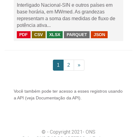
Interligado Nacional-SIN e outros países em
base horária, em MWmed. As grandezas
representam a soma das medidas de fluxo de
potência ativa...
PDF
CSV
XLSX
PARQUET
JSON
1
2
»
Você também pode ter acesso a esses registros usando
a
API
(veja
Documentação da API
).
© - Copyright
2021
- ONS