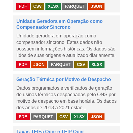
PDF
CSV
XLSX
PARQUET
JSON
Unidade Geradora em Operação como
Compensador Síncrono
Unidade geradora em operação como
compensador síncrono. Estes dados não
possuem informações históricas. Os dados são
lidos de suas origens e atualizado diariamente.
PDF
JSON
PARQUET
CSV
XLSX
Geração Térmica por Motivo de Despacho
Dados programados e verificados de geração
de usinas térmicas despachadas pelo ONS por
motivo de despacho em base horária. Os dados
dos anos de 2013 a 2021 estão...
PDF
PARQUET
CSV
XLSX
JSON
Taxas TEIFa Oper e TEIP Oper