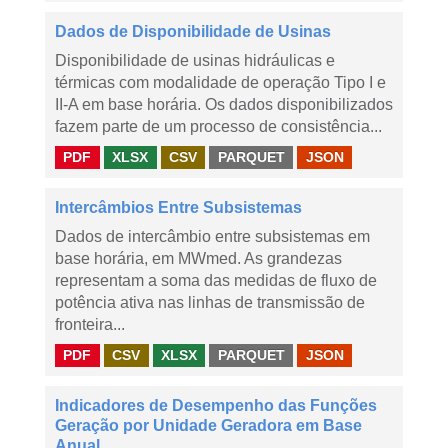
Dados de Disponibilidade de Usinas
Disponibilidade de usinas hidráulicas e
térmicas com modalidade de operação Tipo I e
II-A em base horária. Os dados disponibilizados
fazem parte de um processo de consistência...
PDF
XLSX
CSV
PARQUET
JSON
Intercâmbios Entre Subsistemas
Dados de intercâmbio entre subsistemas em
base horária, em MWmed. As grandezas
representam a soma das medidas de fluxo de
potência ativa nas linhas de transmissão de
fronteira...
PDF
CSV
XLSX
PARQUET
JSON
Indicadores de Desempenho das Funções
Geração por Unidade Geradora em Base
Anual