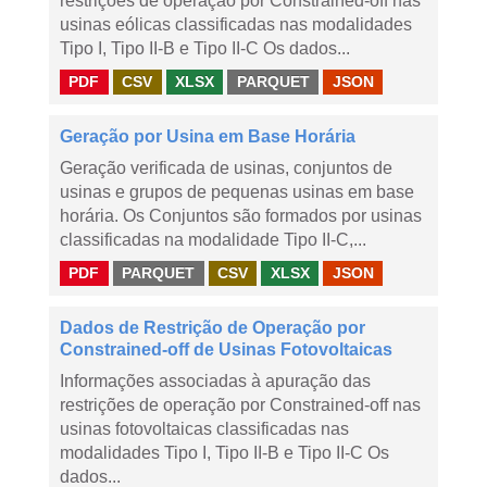
restrições de operação por Constrained-off nas
usinas eólicas classificadas nas modalidades
Tipo I, Tipo II-B e Tipo II-C Os dados...
PDF
CSV
XLSX
PARQUET
JSON
Geração por Usina em Base Horária
Geração verificada de usinas, conjuntos de
usinas e grupos de pequenas usinas em base
horária. Os Conjuntos são formados por usinas
classificadas na modalidade Tipo II-C,...
PDF
PARQUET
CSV
XLSX
JSON
Dados de Restrição de Operação por
Constrained-off de Usinas Fotovoltaicas
Informações associadas à apuração das
restrições de operação por Constrained-off nas
usinas fotovoltaicas classificadas nas
modalidades Tipo I, Tipo II-B e Tipo II-C Os
dados...