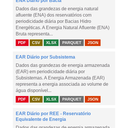
ENA Diário por Bacia
Dados das grandezas de energia natural
afluente (ENA) dos reservatórios com
periodicidade diária por Bacias Hidro
Energéticas. A Energia Natural Afluente (ENA)
Bruta representa...
PDF
CSV
XLSX
PARQUET
JSON
EAR Diário por Subsistema
Dados das grandezas de energia armazenada
(EAR) em periodicidade diária por
Subsistemas. A Energia Armazenada (EAR)
representa a energia associada ao volume de
água disponível...
PDF
CSV
XLSX
PARQUET
JSON
EAR Diário por REE - Reservatório
Equivalente de Energia
Dados das grandezas de energia armazenada