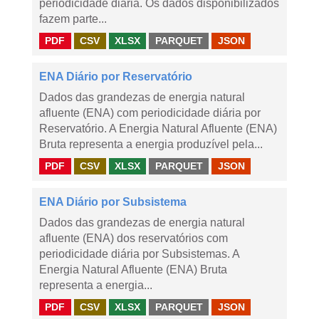
periodicidade diária. Os dados disponibilizados
fazem parte...
PDF
CSV
XLSX
PARQUET
JSON
ENA Diário por Reservatório
Dados das grandezas de energia natural
afluente (ENA) com periodicidade diária por
Reservatório. A Energia Natural Afluente (ENA)
Bruta representa a energia produzível pela...
PDF
CSV
XLSX
PARQUET
JSON
ENA Diário por Subsistema
Dados das grandezas de energia natural
afluente (ENA) dos reservatórios com
periodicidade diária por Subsistemas. A
Energia Natural Afluente (ENA) Bruta
representa a energia...
PDF
CSV
XLSX
PARQUET
JSON