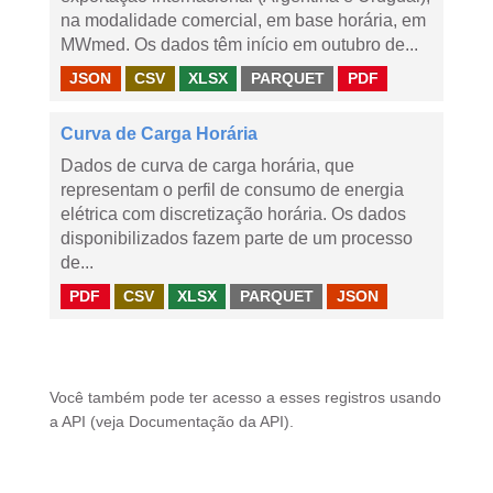
na modalidade comercial, em base horária, em
MWmed. Os dados têm início em outubro de...
JSON
CSV
XLSX
PARQUET
PDF
Curva de Carga Horária
Dados de curva de carga horária, que
representam o perfil de consumo de energia
elétrica com discretização horária. Os dados
disponibilizados fazem parte de um processo
de...
PDF
CSV
XLSX
PARQUET
JSON
Você também pode ter acesso a esses registros usando
a
API
(veja
Documentação da API
).