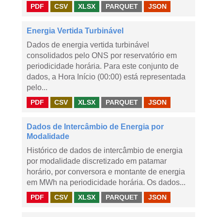
PDF
CSV
XLSX
PARQUET
JSON
Energia Vertida Turbinável
Dados de energia vertida turbinável
consolidados pelo ONS por reservatório em
periodicidade horária. Para este conjunto de
dados, a Hora Início (00:00) está representada
pelo...
PDF
CSV
XLSX
PARQUET
JSON
Dados de Intercâmbio de Energia por
Modalidade
Histórico de dados de intercâmbio de energia
por modalidade discretizado em patamar
horário, por conversora e montante de energia
em MWh na periodicidade horária. Os dados...
PDF
CSV
XLSX
PARQUET
JSON