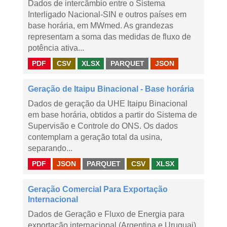
Dados de intercâmbio entre o Sistema
Interligado Nacional-SIN e outros países em
base horária, em MWmed. As grandezas
representam a soma das medidas de fluxo de
potência ativa...
PDF
CSV
XLSX
PARQUET
JSON
Geração de Itaipu Binacional - Base horária
Dados de geração da UHE Itaipu Binacional
em base horária, obtidos a partir do Sistema de
Supervisão e Controle do ONS. Os dados
contemplam a geração total da usina,
separando...
PDF
JSON
PARQUET
CSV
XLSX
Geração Comercial Para Exportação
Internacional
Dados de Geração e Fluxo de Energia para
exportação internacional (Argentina e Uruguai),