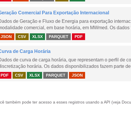
Geração Comercial Para Exportação Internacional
Dados de Geração e Fluxo de Energia para exportação internaci
modalidade comercial, em base horária, em MWmed. Os dados tê
JSON
CSV
XLSX
PARQUET
PDF
Curva de Carga Horária
Dados de curva de carga horária, que representam o perfil de c
discretização horária. Os dados disponibilizados fazem parte de
PDF
CSV
XLSX
PARQUET
JSON
cê também pode ter acesso a esses registros usando a
API
(veja
Docu