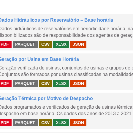
Dados Hidráulicos por Reservatório – Base horária
Dados hidráulicos de reservatórios em periodicidade horária, 
disponibilizados são de responsabilidade dos agentes de geraçã
PDF
PARQUET
CSV
XLSX
JSON
Geração por Usina em Base Horária
Geração verificada de usinas, conjuntos de usinas e grupos de
Conjuntos são formados por usinas classificadas na modalidade T
PDF
PARQUET
CSV
XLSX
JSON
Geração Térmica por Motivo de Despacho
Dados programados e verificados de geração de usinas térmic
despacho em base horária. Os dados dos anos de 2013 a 2021 e
PDF
PARQUET
CSV
XLSX
JSON