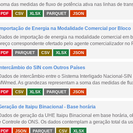
soma das medidas de fluxo de potência ativa nas linhas de trans
PDF
CSV
XLSX
PARQUET
JSON
Importação de Energia na Modalidade Comercial por Bloco
Dados de importação de energia na modalidade comercial em b
preço correspondente ofertado pelo agente comercializador no 
PDF
PARQUET
CSV
XLSX
JSON
Intercâmbio do SIN com Outros Países
Dados de intercâmbio entre o Sistema Interligado Nacional-SIN
MWmed. As grandezas representam a soma das medidas de fluxo 
PDF
CSV
XLSX
PARQUET
JSON
Geração de Itaipu Binacional - Base horária
Dados de geração da UHE Itaipu Binacional em base horária, ob
e Controle do ONS. Os dados contemplam a geração total da usi
PDF
JSON
PARQUET
CSV
XLSX