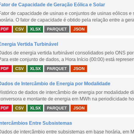
Fator de Capacidade de Geração Eólica e Solar
Fator de capacidade de usinas e conjuntos de usinas eólicos 
horária. O fator de capacidade é obtido pela relação entre a gera
PDF
CSV
XLSX
PARQUET
JSON
Energia Vertida Turbinável
Dados de energia vertida turbinável consolidados pelo ONS por 
Para este conjunto de dados, a Hora Início (00:00) está represen
PDF
CSV
XLSX
PARQUET
JSON
Dados de Intercâmbio de Energia por Modalidade
Histórico de dados de intercâmbio de energia por modalidade di
conversora e montante de energia em MWh na periodicidade hor
PDF
CSV
XLSX
PARQUET
JSON
Intercâmbios Entre Subsistemas
Dados de intercâmbio entre subsistemas em base horária, em