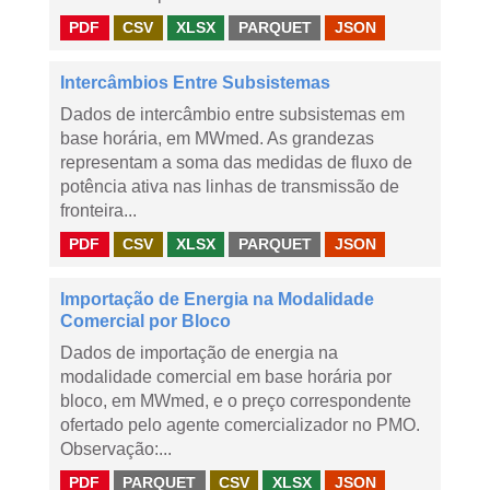
PDF
CSV
XLSX
PARQUET
JSON
Intercâmbios Entre Subsistemas
Dados de intercâmbio entre subsistemas em
base horária, em MWmed. As grandezas
representam a soma das medidas de fluxo de
potência ativa nas linhas de transmissão de
fronteira...
PDF
CSV
XLSX
PARQUET
JSON
Importação de Energia na Modalidade
Comercial por Bloco
Dados de importação de energia na
modalidade comercial em base horária por
bloco, em MWmed, e o preço correspondente
ofertado pelo agente comercializador no PMO.
Observação:...
PDF
PARQUET
CSV
XLSX
JSON