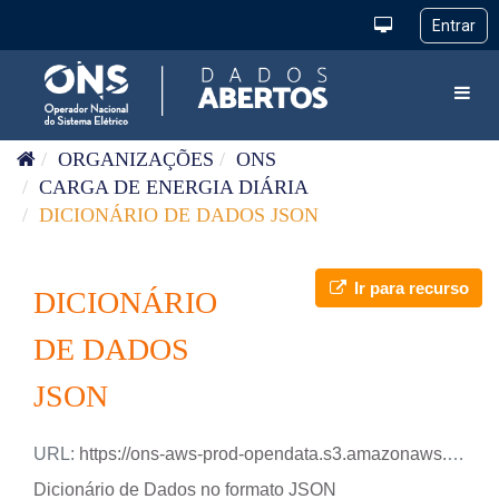
Pular para o conteúdo
Toggl
ORGANIZAÇÕES
ONS
CARGA DE ENERGIA DIÁRIA
DICIONÁRIO DE DADOS JSON
Ir para recurso
DICIONÁRIO
DE DADOS
JSON
URL:
https://ons-aws-prod-opendata.s3.amazonaws.com/dataset/carga_energia_di/DicionarioDados_Carga_Energia_Diaria.json
Dicionário de Dados no formato JSON