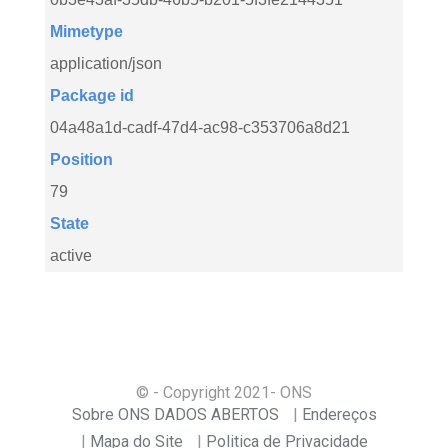
Mimetype
application/json
Package id
04a48a1d-cadf-47d4-ac98-c353706a8d21
Position
79
State
active
© - Copyright
2021
- ONS
Sobre ONS DADOS ABERTOS
Endereços
Mapa do Site
Politica de Privacidade