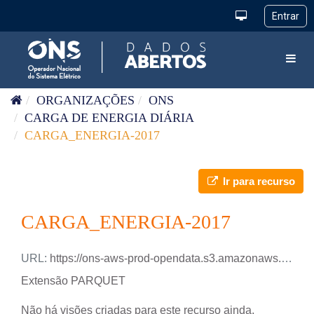
Pular para o conteúdo
Toggl
ORGANIZAÇÕES
ONS
CARGA DE ENERGIA DIÁRIA
CARGA_ENERGIA-2017
Ir para recurso
CARGA_ENERGIA-2017
URL:
https://ons-aws-prod-opendata.s3.amazonaws.com/dataset/carga_energia_di/CARGA_ENERGIA_2017.parquet
Extensão PARQUET
Não há visões criadas para este recurso ainda.