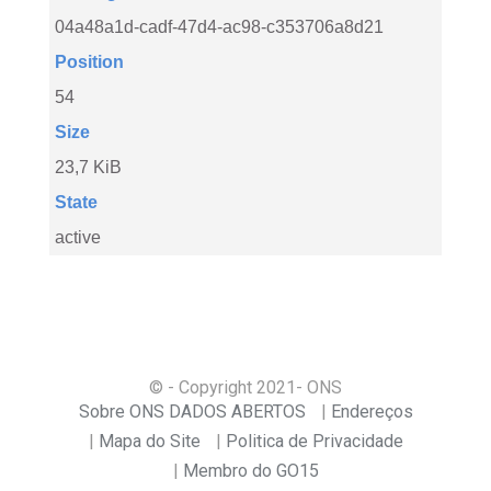
04a48a1d-cadf-47d4-ac98-c353706a8d21
Position
54
Size
23,7 KiB
State
active
© - Copyright
2021
- ONS
Sobre ONS DADOS ABERTOS
Endereços
Mapa do Site
Politica de Privacidade
Membro do GO15