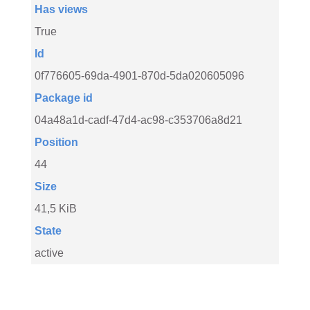
Has views
True
Id
0f776605-69da-4901-870d-5da020605096
Package id
04a48a1d-cadf-47d4-ac98-c353706a8d21
Position
44
Size
41,5 KiB
State
active