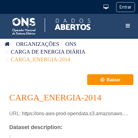
Pular para o conteúdo
Toggl
ORGANIZAÇÕES
ONS
CARGA DE ENERGIA DIÁRIA
CARGA_ENERGIA-2014
Baixar
CARGA_ENERGIA-2014
URL:
https://ons-aws-prod-opendata.s3.amazonaws.com/dataset/carga_energia_di/CARGA_ENERGIA_2014.xlsx
Dataset description: