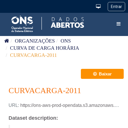
Pular para o conteúdo
Toggl
ORGANIZAÇÕES
ONS
CURVA DE CARGA HORÁRIA
CURVACARGA-2011
Baixar
CURVACARGA-2011
URL:
https://ons-aws-prod-opendata.s3.amazonaws.com/dataset/curva-carga-ho/CURVA_CARGA_2011.csv
Dataset description: