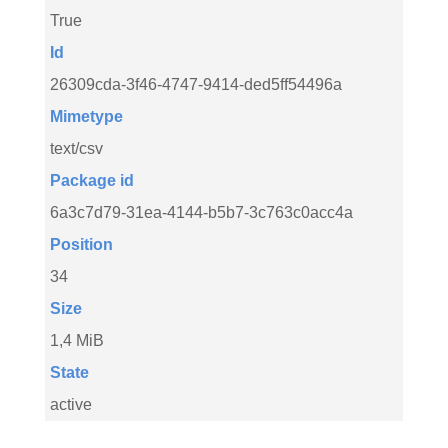
True
Id
26309cda-3f46-4747-9414-ded5ff54496a
Mimetype
text/csv
Package id
6a3c7d79-31ea-4144-b5b7-3c763c0acc4a
Position
34
Size
1,4 MiB
State
active