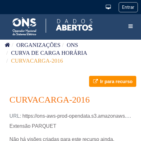
Pular para o conteúdo
Toggl
ORGANIZAÇÕES
ONS
CURVA DE CARGA HORÁRIA
CURVACARGA-2016
Ir para recurso
CURVACARGA-2016
URL:
https://ons-aws-prod-opendata.s3.amazonaws.com/dataset/curva-carga-ho/CURVA_CARGA_2016.parquet
Extensão PARQUET
Não há visões criadas para este recurso ainda.