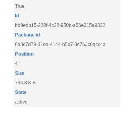
True
Id
bb9edb15-222f-4c22-950b-a56e315a9332
Package id
6a3c7d79-31ea-4144-b5b7-3c763c0acc4a
Position
41
Size
794,8 KiB
State
active