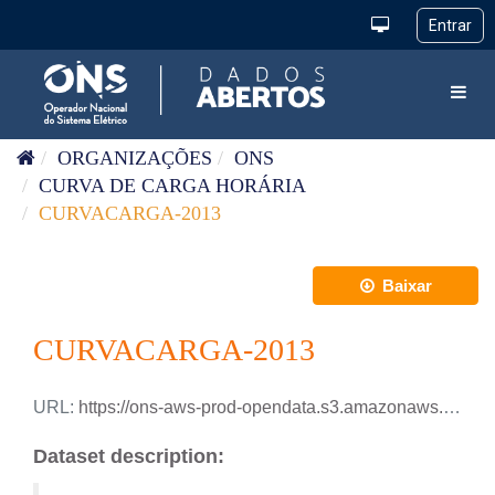
Pular para o conteúdo
Toggl
ORGANIZAÇÕES
ONS
CURVA DE CARGA HORÁRIA
CURVACARGA-2013
Baixar
CURVACARGA-2013
URL:
https://ons-aws-prod-opendata.s3.amazonaws.com/dataset/curva-carga-ho/CURVA_CARGA_2013.xlsx
Dataset description: