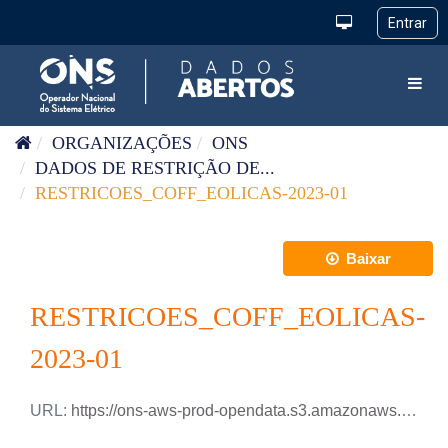
Pular para o conteúdo
Toggl
ORGANIZAÇÕES
ONS
DADOS DE RESTRIÇÃO DE...
RESTRICOES_COFF_EOLICAS-2023-01
Baixar
RESTRICOES_COFF_EOLICAS-
2023-01
URL:
https://ons-aws-prod-opendata.s3.amazonaws.com/dataset/restricao_coff_eolica_tm/RESTRICAO_COFF_EOLICA_2023_01.csv