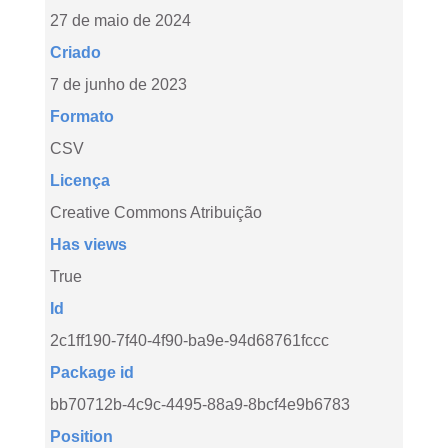
27 de maio de 2024
Criado
7 de junho de 2023
Formato
CSV
Licença
Creative Commons Atribuição
Has views
True
Id
2c1ff190-7f40-4f90-ba9e-94d68761fccc
Package id
bb70712b-4c9c-4495-88a9-8bcf4e9b6783
Position