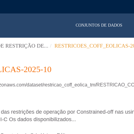
CONJUNTOS DE DADOS
E RESTRIÇÃO DE...
RESTRICOES_COFF_EOLICAS-20
CAS-2025-10
mazonaws.com/dataset/restricao_coff_eolica_tm/RESTRICAO
as restrições de operação por Constrained-off nas usin
II-C Os dados disponibilizados...