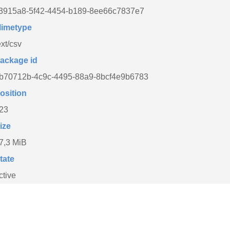
f3915a8-5f42-4454-b189-8ee66c7837e7
imetype
ext/csv
ackage id
b70712b-4c9c-4495-88a9-8bcf4e9b6783
osition
23
ize
7,3 MiB
tate
ctive