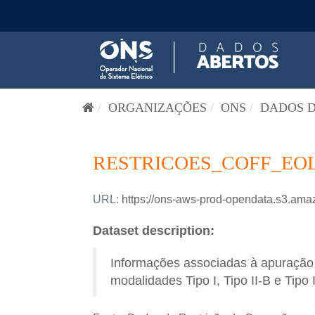
Pular para o conteúdo
ORGANIZAÇÕES
ONS
DADOS D
RESTRICOES_COFF_EOLI
URL:
https://ons-aws-prod-opendata.s3.a
Dataset description:
Informações associadas à apuração d
modalidades Tipo I, Tipo II-B e Tipo 