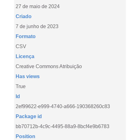
27 de maio de 2024
Criado
7 de junho de 2023
Formato
CSV
Licença
Creative Commons Atribuição
Has views
True
Id
2ef99622-e999-4740-a666-190368260c83
Package id
bb70712b-4c9c-4495-88a9-8bcf4e9b6783
Position