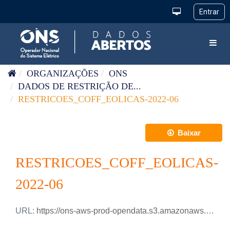
Pular para o conteúdo
Toggl
ORGANIZAÇÕES
ONS
DADOS DE RESTRIÇÃO DE...
RESTRICOES_COFF_EOLICAS-2022-06
Baixar
RESTRICOES_COFF_EOLICAS-
2022-06
URL:
https://ons-aws-prod-opendata.s3.amazonaws.com/dataset/restricao_coff_eolica_tm/RESTRICAO_COFF_EOLICA_2022_06.csv