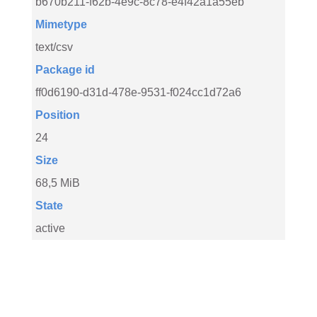
b670b211-f62b-4e9c-8c78-e4f42a1a55eb
Mimetype
text/csv
Package id
ff0d6190-d31d-478e-9531-f024cc1d72a6
Position
24
Size
68,5 MiB
State
active