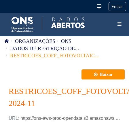
Pular para o conteúdo
Toggl
ORGANIZAÇÕES
ONS
DADOS DE RESTRIÇÃO DE...
RESTRICOES_COFF_FOTOVOLTAIC...
Baixar
RESTRICOES_COFF_FOTOVOLTA
2024-11
URL:
https://ons-aws-prod-opendata.s3.amazonaws.com/dataset/restricao_coff_fotovoltaica_detail_tm/RESTRICAO_COFF_FOTOVOLTAICA_DETAIL_2024_11.csv