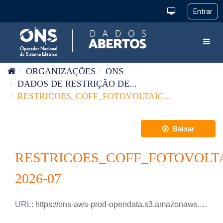
Pular para o conteúdo
Toggl
ORGANIZAÇÕES
ONS
DADOS DE RESTRIÇÃO DE...
RESTRICOES_COFF_FOTOVOLTAIC...
Baixar
RESTRICOES_COFF_FOTOVOLTA
2026-07
URL:
https://ons-aws-prod-opendata.s3.amazonaws.com/dataset/restricao_coff_fotovoltaica_detail_tm/RESTRICAO_COFF_FOTOVOLTAICA_DETAIL_2026_07.csv