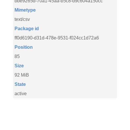
bbe9265d-70a1-45aa-b5c8-d9c604a150cc
Mimetype
text/csv
Package id
ff0d6190-d31d-478e-9531-f024cc1d72a6
Position
85
Size
92 MiB
State
active