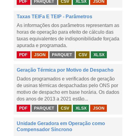
PDF
PARQUET
CSV
XLSX
JSON
Taxas TEIFa E TEIP - Parâmetros
As informações dos parâmetros representam as
horas de operação para efeito de cálculo das
taxas equivalentes de indisponibilidade forçada
apurada e programada.
PDF
JSON
PARQUET
CSV
XLSX
Geração Térmica por Motivo de Despacho
Dados programados e verificados de geração
de usinas térmicas despachadas pelo ONS por
motivo de despacho em base horária. Os dados
dos anos de 2013 a 2021 estão...
PDF
PARQUET
CSV
XLSX
JSON
Unidade Geradora em Operação como
Compensador Síncrono