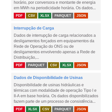
horário, por conversora e montante de energia
em MWh na periodicidade horária. Os dados...
PDF
CSV
XLSX
PARQUET
JSON
Interrupção de Carga
Dados de interrupção de carga relacionados a
desligamentos forçados em equipamentos da
Rede de Operação do ONS ou de
desligamentos envolvendo apenas a Rede de
Distribuição,...
PDF
PARQUET
CSV
XLSX
JSON
Dados de Disponibilidade de Usinas
Disponibilidade de usinas hidráulicas e
térmicas com modalidade de operação Tipo I e
II-A em base horária. Os dados disponibilizados
fazem parte de um processo de consistência...
PDF
XLSX
CSV
PARQUET
JSON