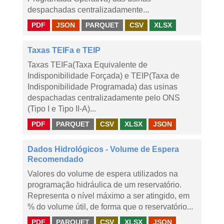
despachadas centralizadamente...
PDF
JSON
PARQUET
CSV
XLSX
Taxas TEIFa e TEIP
Taxas TEIFa(Taxa Equivalente de
Indisponibilidade Forçada) e TEIP(Taxa de
Indisponibilidade Programada) das usinas
despachadas centralizadamente pelo ONS
(Tipo I e Tipo II-A)...
PDF
PARQUET
CSV
XLSX
JSON
Dados Hidrológicos - Volume de Espera
Recomendado
Valores do volume de espera utilizados na
programação hidráulica de um reservatório.
Representa o nível máximo a ser atingido, em
% do volume útil, de forma que o reservatório...
PDF
PARQUET
CSV
XLSX
JSON