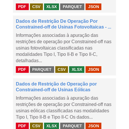
PDF
CSV
XLSX
PARQUET
JSON
Dados de Restrição De Operação Por
Constrained-off de Usinas Fotovoltaicas - ...
Informações associadas à apuração das
restrições de operação por Constrained-off nas
usinas fotovoltaicas classificadas nas
modalidades Tipo I, Tipo II-B e Tipo II-C,
detalhadas...
PDF
PARQUET
CSV
XLSX
JSON
Dados de Restrição de Operação por
Constrained-off de Usinas Eólicas
Informações associadas à apuração das
restrições de operação por Constrained-off nas
usinas eólicas classificadas nas modalidades
Tipo I, Tipo II-B e Tipo II-C Os dados...
PDF
CSV
XLSX
PARQUET
JSON