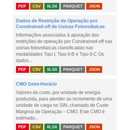
PDF
CSV
XLSX
PARQUET
JSON
Dados de Restrição de Operação por
Constrained-off de Usinas Fotovoltaicas
Informações associadas à apuração das
restrições de operação por Constrained-off nas
usinas fotovoltaicas classificadas nas
modalidades Tipo I, Tipo II-B e Tipo II-C Os
dados...
PDF
CSV
XLSX
PARQUET
JSON
CMO Semi-Horário
Valores do custo, por unidade de energia
produzida, para atender ao incremento de uma
unidade de carga no SIN, chamado de Custo
Marginal de Operação – CMO. Este CMO é
estimado...
PDF
CSV
XLSX
PARQUET
JSON