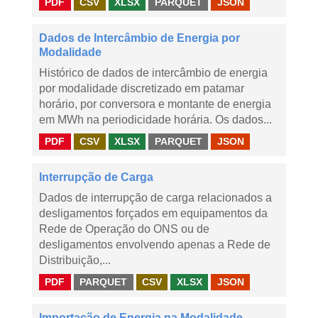
PDF
CSV
XLSX
PARQUET
JSON
Dados de Intercâmbio de Energia por
Modalidade
Histórico de dados de intercâmbio de energia
por modalidade discretizado em patamar
horário, por conversora e montante de energia
em MWh na periodicidade horária. Os dados...
PDF
CSV
XLSX
PARQUET
JSON
Interrupção de Carga
Dados de interrupção de carga relacionados a
desligamentos forçados em equipamentos da
Rede de Operação do ONS ou de
desligamentos envolvendo apenas a Rede de
Distribuição,...
PDF
PARQUET
CSV
XLSX
JSON
Importação de Energia na Modalidade