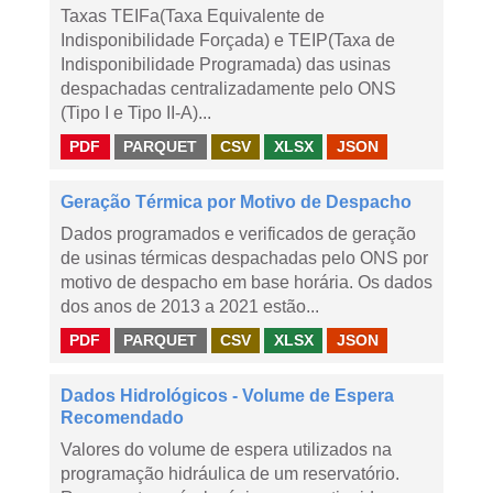
Taxas TEIFa(Taxa Equivalente de
Indisponibilidade Forçada) e TEIP(Taxa de
Indisponibilidade Programada) das usinas
despachadas centralizadamente pelo ONS
(Tipo I e Tipo II-A)...
PDF
PARQUET
CSV
XLSX
JSON
Geração Térmica por Motivo de Despacho
Dados programados e verificados de geração
de usinas térmicas despachadas pelo ONS por
motivo de despacho em base horária. Os dados
dos anos de 2013 a 2021 estão...
PDF
PARQUET
CSV
XLSX
JSON
Dados Hidrológicos - Volume de Espera
Recomendado
Valores do volume de espera utilizados na
programação hidráulica de um reservatório.