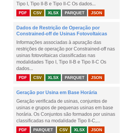
Tipo I, Tipo II-B e Tipo II-C Os dados...
PDF
CSV
XLSX
PARQUET
JSON
Dados de Restrição de Operação por
Constrained-off de Usinas Fotovoltaicas
Informações associadas à apuração das
restrições de operação por Constrained-off nas
usinas fotovoltaicas classificadas nas
modalidades Tipo I, Tipo II-B e Tipo II-C Os
dados...
PDF
CSV
XLSX
PARQUET
JSON
Geração por Usina em Base Horária
Geração verificada de usinas, conjuntos de
usinas e grupos de pequenas usinas em base
horária. Os Conjuntos são formados por usinas
classificadas na modalidade Tipo II-C,...
PDF
PARQUET
CSV
XLSX
JSON