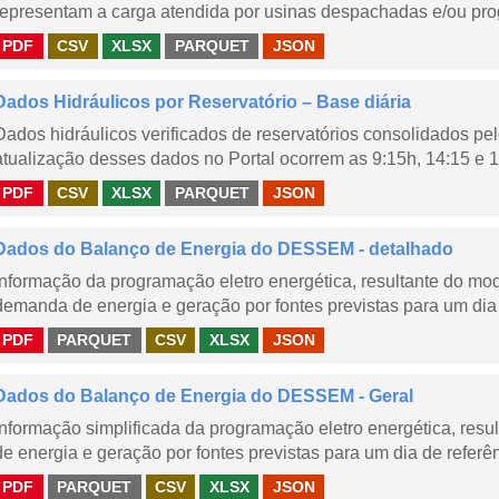
representam a carga atendida por usinas despachadas e/ou pr
PDF
CSV
XLSX
PARQUET
JSON
Dados Hidráulicos por Reservatório – Base diária
Dados hidráulicos verificados de reservatórios consolidados pe
atualização desses dados no Portal ocorrem as 9:15h, 14:15 e 1
PDF
CSV
XLSX
PARQUET
JSON
Dados do Balanço de Energia do DESSEM - detalhado
Informação da programação eletro energética, resultante do m
demanda de energia e geração por fontes previstas para um dia 
PDF
PARQUET
CSV
XLSX
JSON
Dados do Balanço de Energia do DESSEM - Geral
Informação simplificada da programação eletro energética, r
de energia e geração por fontes previstas para um dia de referên
PDF
PARQUET
CSV
XLSX
JSON