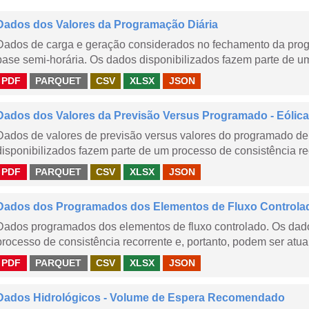
Dados dos Valores da Programação Diária
Dados de carga e geração considerados no fechamento da prog
base semi-horária. Os dados disponibilizados fazem parte de um
PDF
PARQUET
CSV
XLSX
JSON
Dados dos Valores da Previsão Versus Programado - Eólica
Dados de valores de previsão versus valores do programado de 
disponibilizados fazem parte de um processo de consistência rec
PDF
PARQUET
CSV
XLSX
JSON
Dados dos Programados dos Elementos de Fluxo Controla
Dados programados dos elementos de fluxo controlado. Os dado
processo de consistência recorrente e, portanto, podem ser atua
PDF
PARQUET
CSV
XLSX
JSON
Dados Hidrológicos - Volume de Espera Recomendado