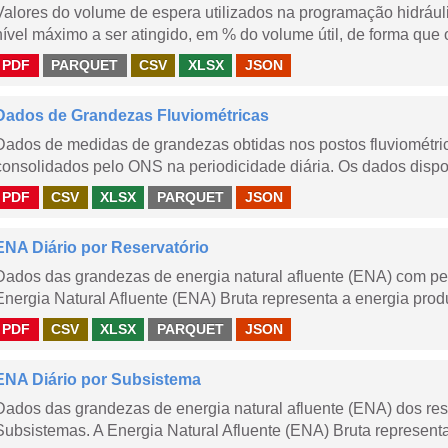
Valores do volume de espera utilizados na programação hidrául
nível máximo a ser atingido, em % do volume útil, de forma que o
PDF
PARQUET
CSV
XLSX
JSON
Dados de Grandezas Fluviométricas
Dados de medidas de grandezas obtidas nos postos fluviométric
consolidados pelo ONS na periodicidade diária. Os dados dispon
PDF
CSV
XLSX
PARQUET
JSON
ENA Diário por Reservatório
Dados das grandezas de energia natural afluente (ENA) com peri
Energia Natural Afluente (ENA) Bruta representa a energia produ
PDF
CSV
XLSX
PARQUET
JSON
ENA Diário por Subsistema
Dados das grandezas de energia natural afluente (ENA) dos rese
Subsistemas. A Energia Natural Afluente (ENA) Bruta representa 