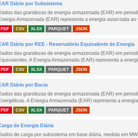
EAR Diário por Subsistema
Dados das grandezas de energia armazenada (EAR) em periodic
Energia Armazenada (EAR) representa a energia associada ao v
PDF
CSV
XLSX
PARQUET
JSON
EAR Diário por REE - Reservatório Equivalente de Energia
Dados das grandezas de energia armazenada (EAR) em periodic
Equivalentes. A Energia Armazenada (EAR) representa a energi
PDF
CSV
XLSX
PARQUET
JSON
EAR Diário por Bacia
Dados das grandezas de energia armazenada (EAR) em periodic
Energéticas. A Energia Armazenada (EAR) representa a energia
PDF
CSV
XLSX
PARQUET
JSON
Carga de Energia Diária
Dados de carga por subsistema em base diária, medida em MWm