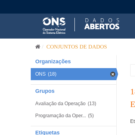
Pular para o conteúdo
CONJUNTOS DE DADOS
Organizações
ONS
(18)
Grupos
Avaliação da Operação
(13)
Programação da Oper...
(5)
Et
Etiquetas