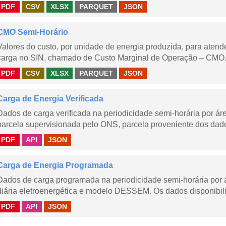
PDF
CSV
XLSX
PARQUET
JSON
CMO Semi-Horário
Valores do custo, por unidade de energia produzida, para aten
carga no SIN, chamado de Custo Marginal de Operação – CMO.
PDF
CSV
XLSX
PARQUET
JSON
Carga de Energia Verificada
Dados de carga verificada na periodicidade semi-horária por á
parcela supervisionada pelo ONS, parcela proveniente dos dad
PDF
API
JSON
Carga de Energia Programada
Dados de carga programada na periodicidade semi-horária por 
diária eletroenergética e modelo DESSEM. Os dados disponibili
PDF
API
JSON