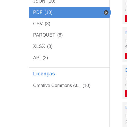
JSON
(10)
PDF
(10)
CSV
(8)
PARQUET
(8)
XLSX
(8)
API
(2)
Licenças
Creative Commons At...
(10)