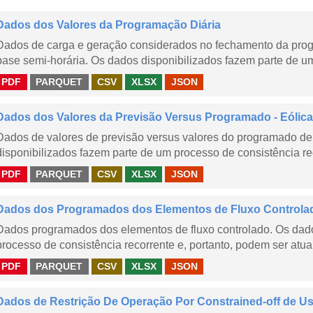
Dados dos Valores da Programação Diária
Dados de carga e geração considerados no fechamento da prog
base semi-horária. Os dados disponibilizados fazem parte de um
PDF
PARQUET
CSV
XLSX
JSON
Dados dos Valores da Previsão Versus Programado - Eólica
Dados de valores de previsão versus valores do programado de 
disponibilizados fazem parte de um processo de consistência rec
PDF
PARQUET
CSV
XLSX
JSON
Dados dos Programados dos Elementos de Fluxo Controla
Dados programados dos elementos de fluxo controlado. Os dado
processo de consistência recorrente e, portanto, podem ser atua
PDF
PARQUET
CSV
XLSX
JSON
Dados de Restrição De Operação Por Constrained-off de Usin