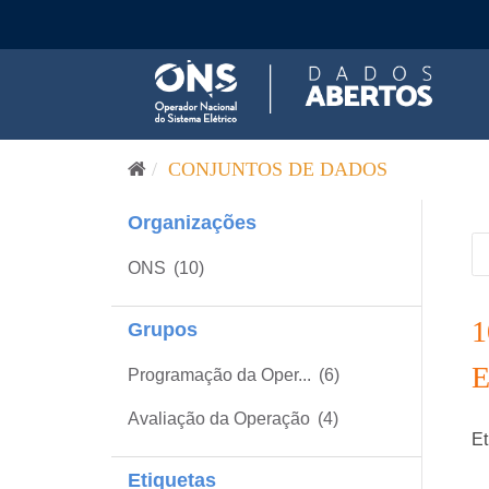
Pular para o conteúdo
CONJUNTOS DE DADOS
Organizações
ONS
(10)
Grupos
Programação da Oper...
(6)
Avaliação da Operação
(4)
Et
Etiquetas