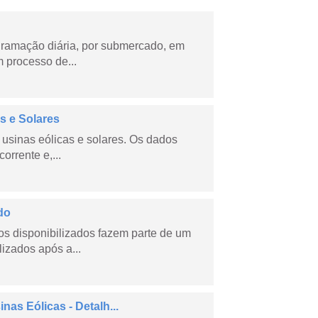
ramação diária, por submercado, em
 processo de...
s e Solares
usinas eólicas e solares. Os dados
orrente e,...
do
s disponibilizados fazem parte de um
lizados após a...
as Eólicas - Detalh...