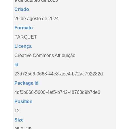
9 de outubro de 2025
Criado
26 de agosto de 2024
Formato
PARQUET
Licença
Creative Commons Atribuição
Id
23d725e6-0668-44e8-aee4-b72ac792282d
Package id
4df0b068-5600-4ef5-b742-48763d9b7de6
Position
12
Size