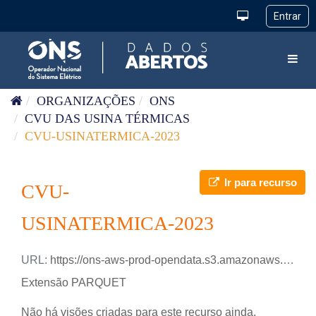
Pular para o conteúdo
Toggl
ORGANIZAÇÕES
ONS
CVU DAS USINA TÉRMICAS
CVU-USINATERMICA-2023
Ir para recurso
CVU-
USINATERMICA-2023
URL:
https://ons-aws-prod-opendata.s3.amazonaws.com/dataset/cvu_usitermica_se/CVU_USINA_TERMICA_2023.parquet
Extensão PARQUET
Não há visões criadas para este recurso ainda.