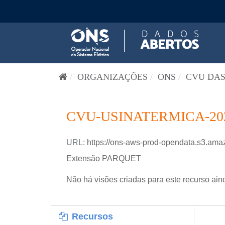
Pular para o conteúdo
ORGANIZAÇÕES
ONS
CVU DAS
CVU-USINATERMICA-20
URL:
https://ons-aws-prod-opendata.s3.
Extensão PARQUET
Não há visões criadas para este recurso ain
Recursos