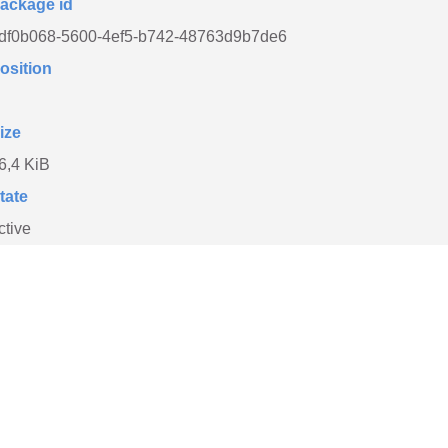
ackage id
df0b068-5600-4ef5-b742-48763d9b7de6
osition
ize
6,4 KiB
tate
ctive