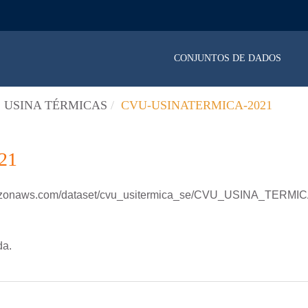
CONJUNTOS DE DADOS
 USINA TÉRMICAS
CVU-USINATERMICA-2021
21
amazonaws.com/dataset/cvu_usitermica_se/CVU_USINA_TERMIC
da.