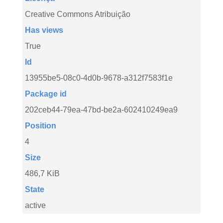
Creative Commons Atribuição
Has views
True
Id
13955be5-08c0-4d0b-9678-a312f7583f1e
Package id
202ceb44-79ea-47bd-be2a-602410249ea9
Position
4
Size
486,7 KiB
State
active