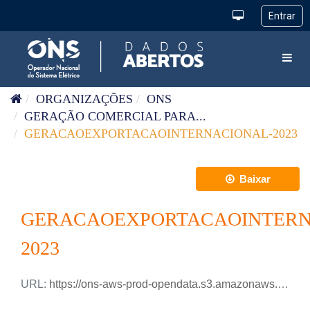
Pular para o conteúdo
Toggl
ORGANIZAÇÕES
ONS
GERAÇÃO COMERCIAL PARA...
GERACAOEXPORTACAOINTERNACIONAL-2023
Baixar
GERACAOEXPORTACAOINTERN
2023
URL:
https://ons-aws-prod-opendata.s3.amazonaws.com/dataset/geracao_exportacao_internacional_ho/GERACAO_EXPORTACAO_INTERNACIONAL_2023.csv