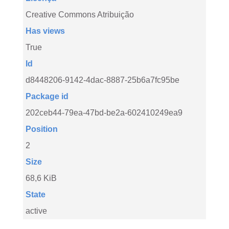
Creative Commons Atribuição
Has views
True
Id
d8448206-9142-4dac-8887-25b6a7fc95be
Package id
202ceb44-79ea-47bd-be2a-602410249ea9
Position
2
Size
68,6 KiB
State
active