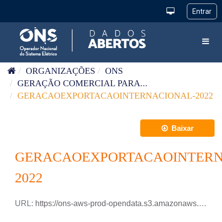
Pular para o conteúdo
Toggl
ORGANIZAÇÕES
ONS
GERAÇÃO COMERCIAL PARA...
GERACAOEXPORTACAOINTERNACIONAL-2022
Baixar
GERACAOEXPORTACAOINTERN
2022
URL:
https://ons-aws-prod-opendata.s3.amazonaws.com/dataset/geracao_exportacao_internacional_ho/GERACAO_EXPORTACAO_INTERNACIONAL_2022.xlsx