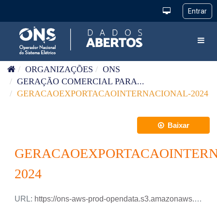
Pular para o conteúdo
Toggl
ORGANIZAÇÕES
ONS
GERAÇÃO COMERCIAL PARA...
GERACAOEXPORTACAOINTERNACIONAL-2024
Baixar
GERACAOEXPORTACAOINTERN
2024
URL:
https://ons-aws-prod-opendata.s3.amazonaws.com/dataset/geracao_exportacao_internacional_ho/GERACAO_EXPORTACAO_INTERNACIONAL_2024.xlsx