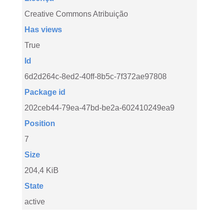
Creative Commons Atribuição
Has views
True
Id
6d2d264c-8ed2-40ff-8b5c-7f372ae97808
Package id
202ceb44-79ea-47bd-be2a-602410249ea9
Position
7
Size
204,4 KiB
State
active