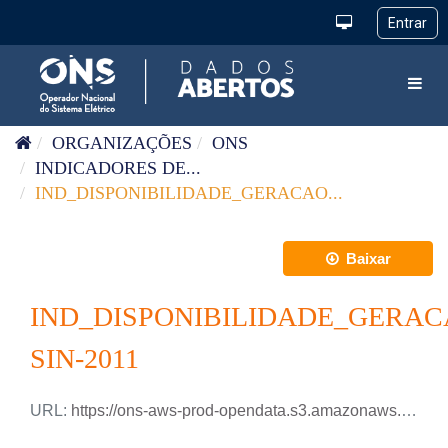
Pular para o conteúdo
Toggl
ORGANIZAÇÕES
ONS
INDICADORES DE...
IND_DISPONIBILIDADE_GERACAO...
Baixar
IND_DISPONIBILIDADE_GERAC
SIN-2011
URL:
https://ons-aws-prod-opendata.s3.amazonaws.com/dataset/ind-disponibilidade-geracao-sin/IND_DISPONIBILIDADE_GERACAO_2011.xlsx