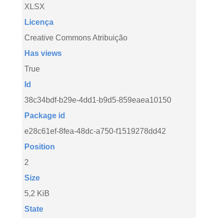
XLSX
Licença
Creative Commons Atribuição
Has views
True
Id
38c34bdf-b29e-4dd1-b9d5-859eaea10150
Package id
e28c61ef-8fea-48dc-a750-f1519278dd42
Position
2
Size
5,2 KiB
State