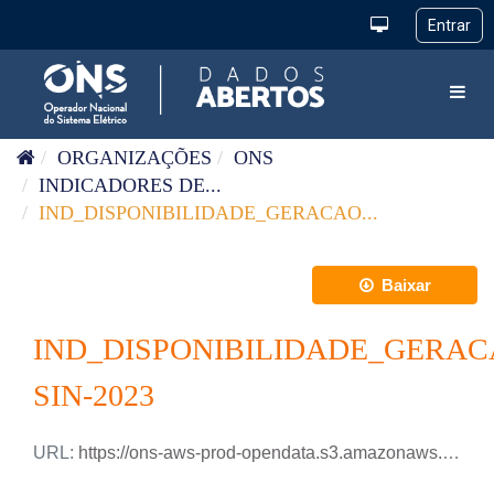
Pular para o conteúdo
Toggl
ORGANIZAÇÕES
ONS
INDICADORES DE...
IND_DISPONIBILIDADE_GERACAO...
Baixar
IND_DISPONIBILIDADE_GERAC
SIN-2023
URL:
https://ons-aws-prod-opendata.s3.amazonaws.com/dataset/ind-disponibilidade-geracao-sin/IND_DISPONIBILIDADE_GERACAO_2023.csv