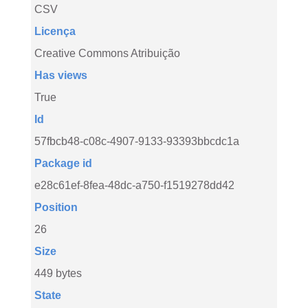
CSV
Licença
Creative Commons Atribuição
Has views
True
Id
57fbcb48-c08c-4907-9133-93393bbcdc1a
Package id
e28c61ef-8fea-48dc-a750-f1519278dd42
Position
26
Size
449 bytes
State