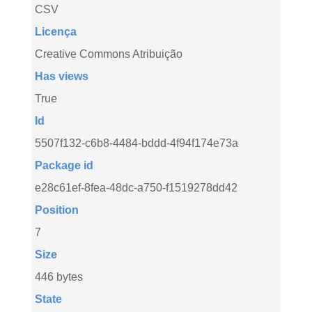
CSV
Licença
Creative Commons Atribuição
Has views
True
Id
5507f132-c6b8-4484-bddd-4f94f174e73a
Package id
e28c61ef-8fea-48dc-a750-f1519278dd42
Position
7
Size
446 bytes
State