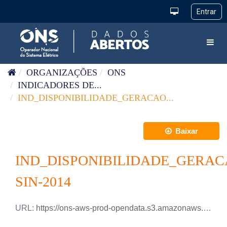
Pular para o conteúdo
Toggl
ORGANIZAÇÕES
ONS
INDICADORES DE...
IND_DISPONIBILIDADE_GERACAO...
Baixar
IND_DISPONIBILIDADE_GERAC
SIN-2014
URL:
https://ons-aws-prod-opendata.s3.amazonaws.com/dataset/ind-disponibilidade-geracao-sin/IND_DISPONIBILIDADE_GERACAO_2014.csv