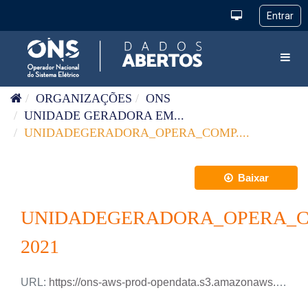
Pular para o conteúdo
Toggl
ORGANIZAÇÕES
ONS
UNIDADE GERADORA EM...
UNIDADEGERADORA_OPERA_COMP....
Baixar
UNIDADEGERADORA_OPERA_C
2021
URL:
https://ons-aws-prod-opendata.s3.amazonaws.com/dataset/uge_opera_csi/UGE_OPERA_CSI_2021.xlsx