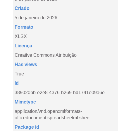
Criado
5 de janeiro de 2026
Formato
XLSX
Licença
Creative Commons Atribuição
Has views
True
Id
389020bb-e2e8-4376-b269-bd1741e09a6e
Mimetype
application/vnd.openxmlformats-
officedocument.spreadsheetml.sheet
Package id