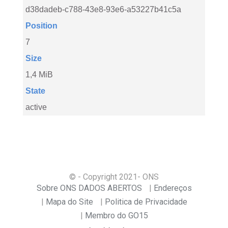
d38dadeb-c788-43e8-93e6-a53227b41c5a
Position
7
Size
1,4 MiB
State
active
© - Copyright
2021
- ONS
Sobre ONS DADOS ABERTOS
Endereços
Mapa do Site
Politica de Privacidade
Membro do GO15