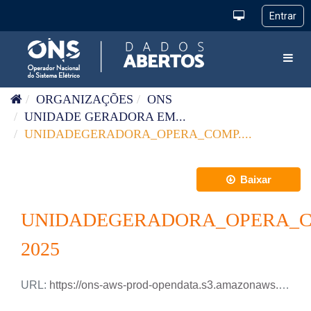
Pular para o conteúdo
Toggl
ORGANIZAÇÕES
ONS
UNIDADE GERADORA EM...
UNIDADEGERADORA_OPERA_COMP....
Baixar
UNIDADEGERADORA_OPERA_C
2025
URL:
https://ons-aws-prod-opendata.s3.amazonaws.com/dataset/uge_opera_csi/UGE_OPERA_CSI_2025.csv