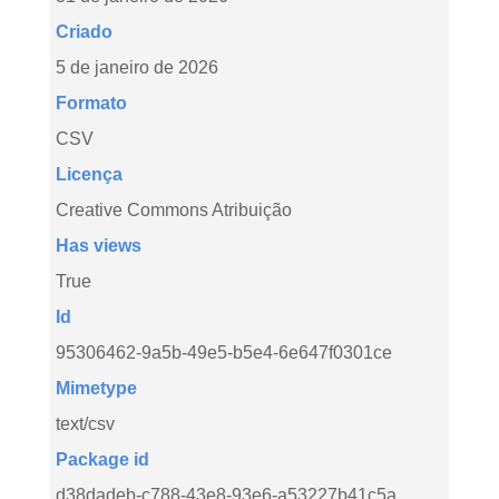
Criado
5 de janeiro de 2026
Formato
CSV
Licença
Creative Commons Atribuição
Has views
True
Id
95306462-9a5b-49e5-b5e4-6e647f0301ce
Mimetype
text/csv
Package id
d38dadeb-c788-43e8-93e6-a53227b41c5a