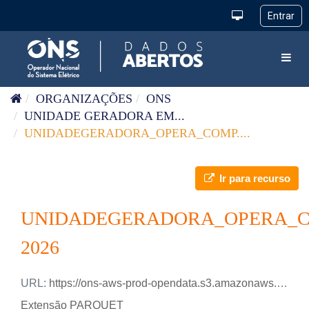
Pular para o conteúdo
Toggl
ORGANIZAÇÕES
ONS
UNIDADE GERADORA EM...
UNIDADEGERADORA_OPERA_COMP....
Ir para recurso
UNIDADEGERADORA_OPERA_C
2026
URL:
https://ons-aws-prod-opendata.s3.amazonaws.com/dataset/uge_opera_csi/UGE_OPERA_CSI_2026.parquet
Extensão PARQUET