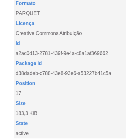
Formato
PARQUET
Licença
Creative Commons Atribuição
Id
a2ac0d13-2781-439f-9e4a-c8a1af369662
Package id
d38dadeb-c788-43e8-93e6-a53227b41c5a
Position
17
Size
183,3 KiB
State
active