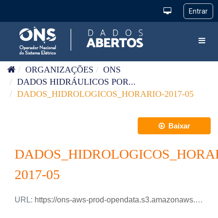
Pular para o conteúdo
Toggl
ORGANIZAÇÕES
ONS
DADOS HIDRÁULICOS POR...
DADOS_HIDROLOGICOS_HORARIO-2017-05
Baixar
DADOS_HIDROLOGICOS_HORAR
2017-05
URL:
https://ons-aws-prod-opendata.s3.amazonaws.com/dataset/dados_hidrologicos_ho/DADOS_HIDROLOGICOS_HO_2017_05.csv